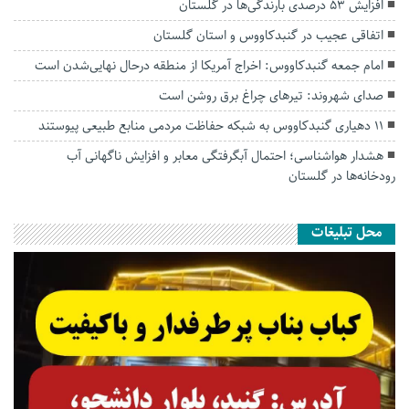
افزایش ۵۳ درصدی بارندگی‌ها در گلستان
اتفاقی عجیب در‌ گنبدکاووس و استان گلستان
امام جمعه گنبدکاووس: اخراج آمریکا از منطقه درحال نهایی‌شدن است
صدای شهروند: تیرهای چراغ برق روشن است
۱۱ دهیاری گنبدکاووس به شبکه حفاظت مردمی منابع طبیعی پیوستند
هشدار هواشناسی؛ احتمال آبگرفتگی معابر و افزایش ناگهانی آب
رودخانه‌ها در گلستان
محل تبلیغات