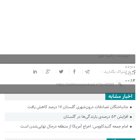
نویسنده : راضیه اونق
00:00
به اشتراک بگذارید :
00:00
00:12
https://akhbaregonbad.ir/?p=8089
اخبار مشابه
جانباختگان تصادفات درون‌شهری گلستان ۱۷ درصد کاهش یافت
افزایش ۵۳ درصدی بارندگی‌ها در گلستان
امام جمعه گنبدکاووس: اخراج آمریکا از منطقه درحال نهایی‌شدن است