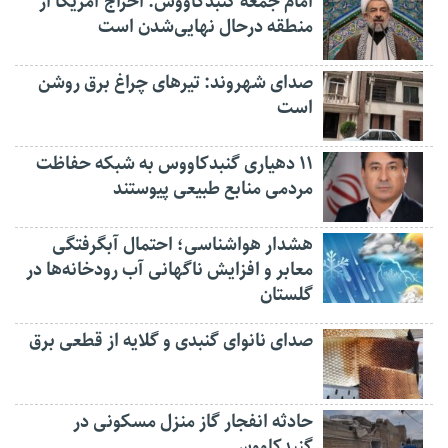
امام جمعه گنبدکاووس: اخراج آمریکا از
منطقه درحال نهایی‌شدن است
صدای شهروند: تیرهای چراغ برق روشن
است
۱۱ دهیاری گنبدکاووس به شبکه حفاظت
مردمی منابع طبیعی پیوستند
هشدار هواشناسی؛ احتمال آبگرفتگی
معابر و افزایش ناگهانی آب رودخانه‌ها در
گلستان
صدای نانوای گنبدی و گلایه از قطعی برق
حادثه انفجار گاز منزل مسکونی در
گنبدکاووس