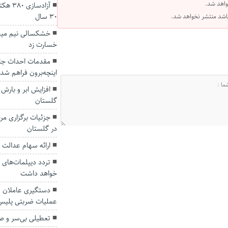
واهد شد.
آزادسا
۳۰ سال
 باشد منتشر نخواهد شد.
خشکسالی نیم میلی
خسارت زد
مقدمات احداث جاد
اینچه‌برون فراهم شد
افزایش ابر و بارش پ
گلستان
جزئیات برگزاری مر
در گلستان
ارائه سهام عدالت 
تردد دیپلمات‌های 
خواهد داشت
دستگیری عاملان ش
عملیات ضربتی پلیس
تعطیلی بی‌سر و صد