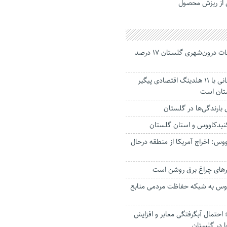
ی از ریزش محصول
جانباختگان تصادفات درون‌شهری گلستان ۱۷ درصد
استاندار: بابک زنجانی با ۱۱ هلدینگ اقتصادی پیگیر
ستان است
گنبدکاووس و استان گلستان
وس: اخراج آمریکا از منطقه درحال
رهای چراغ برق روشن است
اووس به شبکه حفاظت مردمی منابع
حتمال آبگرفتگی معابر و افزایش
ا در گلستان