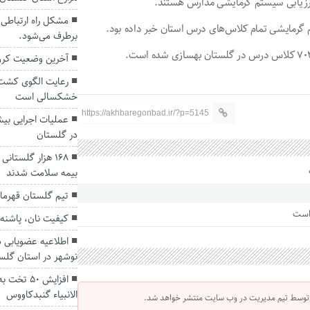
رزیابی سیستم گرمایشی مدارس هستند.
گرمایشی تمام کلاس‌های درس استان خبر داده بود.
برطرف می‌شود.
آخرین وضعیت کرونا در گ
رعایت الگوی کشت ت
خشکسالی است
https://akhbaregonbad.ir/?p=5145
در گلستان
بیمه سلامت شدند
تیم گلستان قهرما
 است
کیفیت نان، پاشنه 
اطلاعیه عضویابی د
نوشهر در استان گلس
افزایش ۵۰
الانبیاء گنبدکاووس
 توسط تیم مدیریت در وب سایت منتشر خواهد شد.