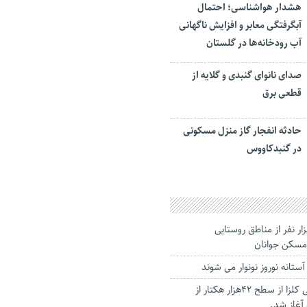
هشدار هواشناسی؛ احتمال
آبگرفتگی معابر و افزایش ناگهانی
آب رودخانه‌ها در گلستان
صدای نانوای گنبدی و گلایه از
قطعی برق
حادثه انفجار گاز منزل مسکونی
در گنبدکاووس
نام حدود ۲ هزار نفر از مناطق روستایی
مسکن جوانان
آستانه نوروز نونوار می شوند
برداشت دانه روغنی کلزا از سطح ۴۲هزار هکتار از
آغاز شد.