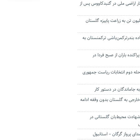
زی ۳۸۰ هکتار اراضی ملی در گنبدکاووس پس از
ون تن به زراعت پاییزه گلستان
ه بندرترکمن‌باشی ترکمنستان به
راکنده باران از صبح فردا در
حله دوم انتخابات ریاست جمهوری
به جاماندگان در دستور کار
خارجی به گلستان بدون وقفه ادامه
هادت محیط‌بان گلستانی در
ای پرواز گرگان – استانبول