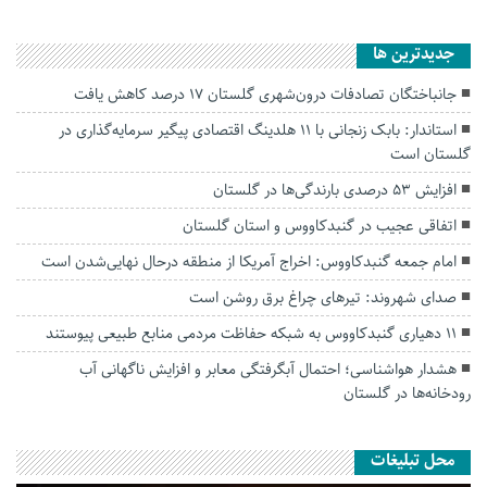
جديدترين ها
جانباختگان تصادفات درون‌شهری گلستان ۱۷ درصد کاهش یافت
استاندار: بابک زنجانی با ۱۱ هلدینگ اقتصادی پیگیر سرمایه‌گذاری در
گلستان است
افزایش ۵۳ درصدی بارندگی‌ها در گلستان
اتفاقی عجیب در‌ گنبدکاووس و استان گلستان
امام جمعه گنبدکاووس: اخراج آمریکا از منطقه درحال نهایی‌شدن است
صدای شهروند: تیرهای چراغ برق روشن است
۱۱ دهیاری گنبدکاووس به شبکه حفاظت مردمی منابع طبیعی پیوستند
هشدار هواشناسی؛ احتمال آبگرفتگی معابر و افزایش ناگهانی آب
رودخانه‌ها در گلستان
محل تبلیغات