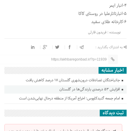
۴-انبار ایمر
۵-انبارتاتارعلیا در روستای کاکا
۶-کارخانه طلای سفید
نویسنده : فریدون قارئی
به اشتراک بگذارید :
https://akhbaregonbad.ir/?p=11939
اخبار مشابه
جانباختگان تصادفات درون‌شهری گلستان ۱۷ درصد کاهش یافت
افزایش ۵۳ درصدی بارندگی‌ها در گلستان
امام جمعه گنبدکاووس: اخراج آمریکا از منطقه درحال نهایی‌شدن است
ثبت دیدگاه
دیدگاه های ارسال شده توسط شما، پس از تایید توسط تیم مدیریت در وب