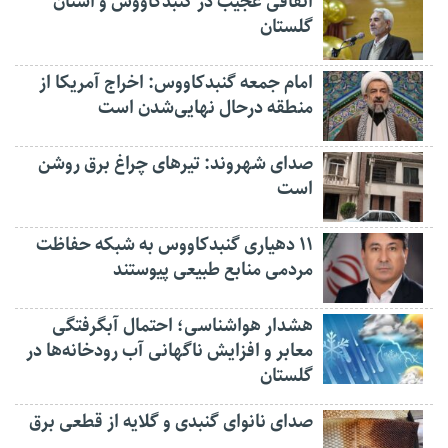
اتفاقی عجیب در‌ گنبدکاووس و استان
گلستان
امام جمعه گنبدکاووس: اخراج آمریکا از
منطقه درحال نهایی‌شدن است
صدای شهروند: تیرهای چراغ برق روشن
است
۱۱ دهیاری گنبدکاووس به شبکه حفاظت
مردمی منابع طبیعی پیوستند
هشدار هواشناسی؛ احتمال آبگرفتگی
معابر و افزایش ناگهانی آب رودخانه‌ها در
گلستان
صدای نانوای گنبدی و گلایه از قطعی برق