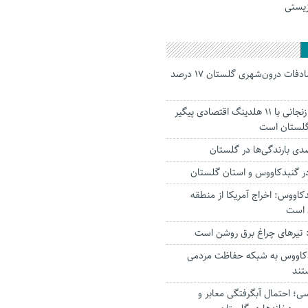
زیستی
جانباختگان تصادفات درون‌شهری گلستان ۱۷ درصد
استاندار: بابک زنجانی با ۱۱ هلدینگ اقتصادی پیگیر
 گلستان است
ر‌ گنبدکاووس و استان گلستان
کاووس: اخراج آمریکا از منطقه
 است
تیرهای چراغ برق روشن است
بدکاووس به شبکه حفاظت مردمی
تند
؛ احتمال آبگرفتگی معابر و