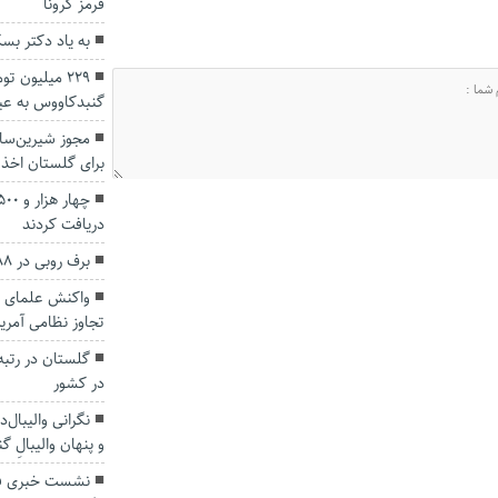
قرمز کرونا
به یاد دکتر بسکی و در باب 
229 میلیون 
گنبدکاووس به عید
برای گلستان اخذ
دریافت کردند
برف روبی در ۱۸۸ کیلومتر محور برفگیر گلستان
واکنش علمای ا
تجاوز نظامی آمری
گلستان در رتبه
در کشور
نگرانی والیبال‌
و پنهان والیبالِ گن
نشست خبری فرم