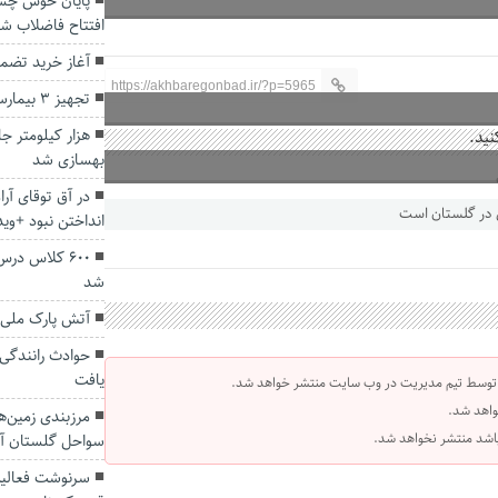
افتتاح فاضلاب ش
آغاز خرید تضم
https://akhbaregonbad.ir/?p=5965
تجهیز ۳ بیمارستان استان گلستان به دستگاه MRI
نید.
هزار کیلومتر ج
بهسازی شد
در آق توقای آر
انداختن نبود +وید
۶۰۰ کلاس د
شد
آتش پارک ملی
یافت
 توسط تیم مدیریت در وب سایت منتشر خواهد شد.
واهد شد.
مرزبندی زمین‌ه
 باشد منتشر نخواهد شد.
سواحل گلستان آغ
سرنوشت فعالی