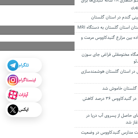
پایان خوش چشم انتظاری ۲۸ ساله گنبدی‌ها برای
هری
ینی گندم در استان گلستان
اده‌ بین مزارع گنبدکاووس مرمت و
امگاه مختومقلی فراغی جای سوزن
ئو
تلگرام
رس در استان گلستان هوشمندسازی
اینستاگرام
 گلستان خاموش شد
آپارات
حوادث رانندگی در گنبدکاووس ۳۶ درصد کاهش
ایکس
ای حاصل از پسروی آب دریا در
از شد
ت مدارس گنبدکاووس در وضعیت