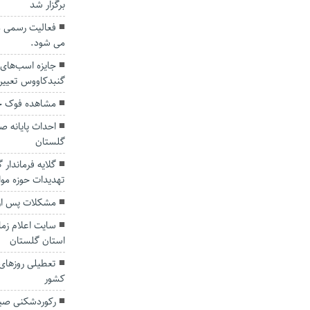
برگزار شد
فعالیت رسمی من
می شود.
جایزه اسب‌های 
گنبدکاووس تعیی
مشاهده فوک خز
احداث پایانه ص
گلستان
گلایه فرماندار 
تهدیدات حوزه موا
مشکلات پس از 
سایت اعلام زما
استان گلستان
تعطیلی روزهای
کشور
رکوردشکنی صید 