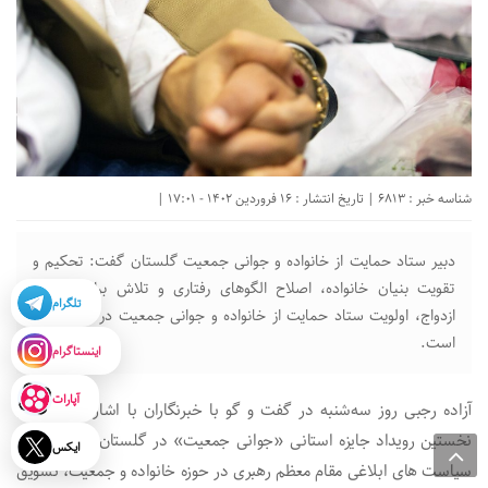
شناسه خبر : 6813 | تاریخ انتشار : 16 فروردین 1402 - 17:01 |
دبیر ستاد حمایت از خانواده و جوانی جمعیت گلستان گفت: تحکیم و
تقویت بنیان خانواده، اصلاح الگوهای رفتاری و تلاش برای افزایش
تلگرام
ازدواج، اولویت ستاد حمایت از خانواده و جوانی جمعیت در این استان
است.
اینستاگرام
آپارات
آزاده رجبی روز سه‌شنبه در گفت و گو با خبرنگاران با اشاره به برگزاری
نخستین رویداد جایزه استانی «جوانی جمعیت» در گلستان افزود: تحقق
ایکس
سیاست های ابلاغی مقام معظم رهبری در حوزه خانواده و جمعیت، تشویق