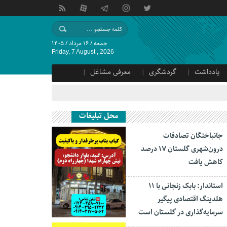
جمعه / ۱۶ مرداد / ۱۴۰۵
Friday, 7 August , 2026
یادداشت
گردشگری
معرفی مشاغل
محل تبلیغات
جانباختگان تصادفات
درون‌شهری گلستان ۱۷ درصد
کاهش یافت
استاندار: بابک زنجانی با ۱۱
هلدینگ اقتصادی پیگیر
سرمایه‌گذاری در گلستان است