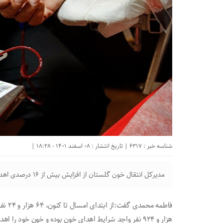
شناسه خبر : 6317 | تاریخ انتشار : 08 اسفند 1401 - 18:28 |
مدیرکل انتقال خون گلستان از افزایش بیش از ۱۶ درصدی اهدای خون در استان خبر داد.
هزار و ۹۲۴ نفر واجد شرایط اهدای خون بوده و خون خود را اهدا کرده اند.