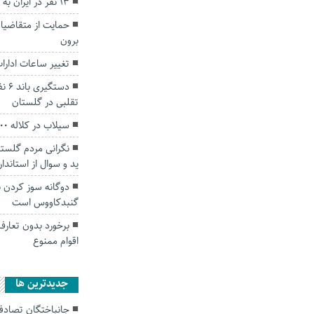
۱۳ نفر در ایران به تب کریمه کنگو مبتلا شدند.
حمایت از متقاضیان
برون
تغییر ساعات ادارات
دست
تقلبی در گلستان
سیلاب در کلاله ۲۰۰ خودرو را گرفتار گل و لای کرد
نگرانی مردم گلستا
ید و سوال از استاندار
دوگانه سوز کردن نا
گنبدکاووس است
برخورد بدون تعار
اقوام ممنوع
جديدترين ها