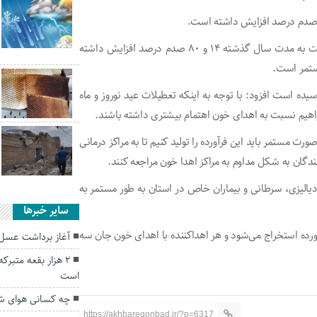
محمدی با بیان اینکه تعدا مراجعه کنندگان طی این مدت نسبت به مدت سال گذشته ۱۴ و ۸۰ صدم درصد افزایش داشته
مستمر است.
ی با بیان اینکه ذخیره گروه خونی A + به ۷ روز رسیده است افزود: با توجه به اینکه تعطیلات عید نوروز و ماه
واهیم نسبت به اهدای خون اهتمام بیشتری داشته باشند.
رت مستمر باید این فرآورده را تولید کنیم تا به مراکز درمانی
گان به شکل مداوم به مراکز اهدا خون مراجعه کنند.
ی، هموفیلی، دیالیزی، سرطانی و بیماران خاص در استان به طور مستمر به
سایر خبرها
رده استخراج می‌شود و هر اهداکننده با اهدای خون جان سه
آغاز برداشت عسل 
۲ هزار بقعه متبرک
است
چه کسانی هوای شهر
https://akhbaregonbad.ir/?p=6317