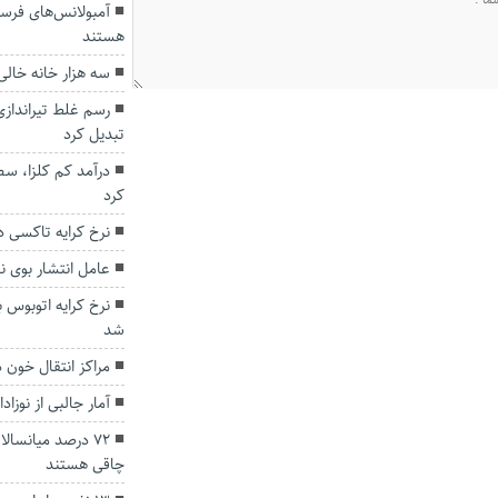
آمبولانس‌های فرسو
هستند
سه هزار خانه خال
رسم غلط تیراندازی
تبدیل کرد
درآمد کم کلزا، س
کرد
نرخ کرایه تاکسی 
عامل انتشار بوی ن
نرخ کرایه اتوبوس ب
شد
مراکز انتقال خون 
آمار جالبی از نوزادا
۷۲ درصد میانسال
چاقی هستند