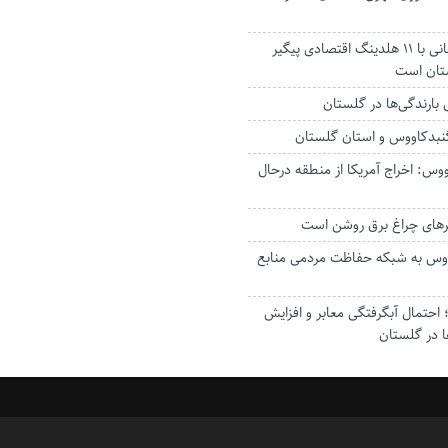
استاندار: بابک زنجانی با ۱۱ هلدینگ اقتصادی پیگیر
ستان است
گنبدکاووس و استان گلستان
وس: اخراج آمریکا از منطقه درحال
رهای چراغ برق روشن است
اووس به شبکه حفاظت مردمی منابع
حتمال آبگرفتگی معابر و افزایش
ا در گلستان