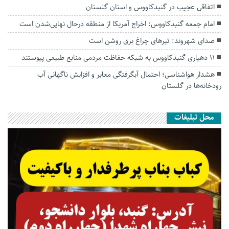
اتفاقی عجیب در‌ گنبدکاووس و استان گلستان
امام جمعه گنبدکاووس: اخراج آمریکا از منطقه درحال نهایی‌شدن است
صدای شهروند: تیرهای چراغ برق روشن است
۱۱ دهیاری گنبدکاووس به شبکه حفاظت مردمی منابع طبیعی پیوستند
هشدار هواشناسی؛ احتمال آبگرفتگی معابر و افزایش ناگهانی آب
رودخانه‌ها در گلستان
محل تبلیغات