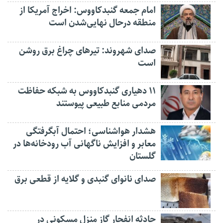
امام جمعه گنبدکاووس: اخراج آمریکا از
منطقه درحال نهایی‌شدن است
صدای شهروند: تیرهای چراغ برق روشن
است
۱۱ دهیاری گنبدکاووس به شبکه حفاظت
مردمی منابع طبیعی پیوستند
هشدار هواشناسی؛ احتمال آبگرفتگی
معابر و افزایش ناگهانی آب رودخانه‌ها در
گلستان
صدای نانوای گنبدی و گلایه از قطعی برق
حادثه انفجار گاز منزل مسکونی در