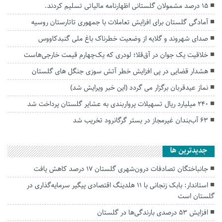
۱۵ درصد مشمولان گلستانی اظهارنامه مالیاتی تسلیم کردند.
آمادگی گلستان برای افزایش تعاملات با جمهوری تاتارستان روسیه
صدای شهروند و گلایه از وضعیت خطرناک باغ ملی گنبدکاووس
خلاقیت یک جوان در آق‌قلا؛ لودری که یک‌چهارم قیمت خارجی‌هاست
هشدار قضایی در پی افزایش خطر آتش سوزی جنگل های گلستان
نماز عیدقربان برگزار می گردد (این خبر ویرایش شد)
۲۴۰ میلیارد ریال تسهیلات پرواربندی به عشایر گلستان پرداخت شد
۶۳ آب‌بندان غیرمجاز در بستر گرگانرود تخریب شد
جديدترين ها
جانباختگان تصادفات درون‌شهری گلستان ۱۷ درصد کاهش یافت
استاندار: بابک زنجانی با ۱۱ هلدینگ اقتصادی پیگیر سرمایه‌گذاری در
گلستان است
افزایش ۵۳ درصدی بارندگی‌ها در گلستان