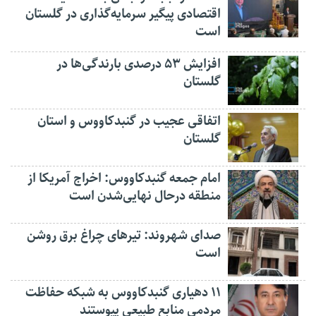
اقتصادی پیگیر سرمایه‌گذاری در گلستان
است
افزایش ۵۳ درصدی بارندگی‌ها در
گلستان
اتفاقی عجیب در‌ گنبدکاووس و استان
گلستان
امام جمعه گنبدکاووس: اخراج آمریکا از
منطقه درحال نهایی‌شدن است
صدای شهروند: تیرهای چراغ برق روشن
است
۱۱ دهیاری گنبدکاووس به شبکه حفاظت
مردمی منابع طبیعی پیوستند