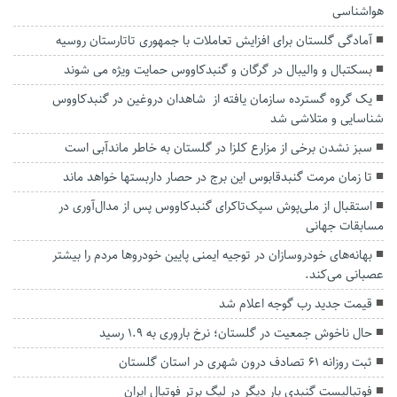
هواشناسی
آمادگی گلستان برای افزایش تعاملات با جمهوری تاتارستان روسیه
بسکتبال و والیبال در گرگان و گنبدکاووس حمایت ویژه می شوند
یک گروه گسترده سازمان یافته از شاهدان دروغین در گنبدکاووس
شناسایی و متلاشی شد
سبز نشدن برخی از مزارع کلزا در گلستان به خاطر ماندآبی است
تا زمان مرمت گنبدقابوس این برج در حصار داربستها خواهد ماند
استقبال از ملی‌پوش سپک‌تاکرای گنبدکاووس پس از مدال‌آوری در
مسابقات جهانی
بهانه‌های خودروسازان در توجیه ایمنی پایین خودروها مردم را بیشتر
عصبانی می‌کند.
قیمت جدید رب گوجه اعلام شد
حال ناخوش جمعیت در گلستان؛ نرخ باروری به ۱.۹ رسید
ثبت روزانه ۶۱ تصادف درون شهری در استان گلستان
فوتبالیست گنبدی بار دیگر در لیگ بر‌تر فوتبال ایران