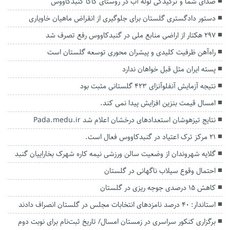
صدای شما و ترکیدگی لوله آب در روستای کاکا گنبدکاووس
دستور دادگستری گلستان برای جلوگیری از انقراض ماهیان خاویاری
۲۹۷ هکتار از اراضی منابع ملی در گنبدکاووس رفع تصرف شد
راه‌آهن ظرفیت کلیدی و پیشران‌ محوری توسعه گلستان است
پسته ایران مثل قبل خواهان ندارد
نتیجه آزمایش آنفلوآنزای ۴۲۳ گلستانی مثبت بود
امسال قیمت بنزین افزایش پیدا نمی کند.
نتایج تیزهوشان استعدادهای درخشان اعلام شد Pada.medu.ir
۲۱ مرکز ترک اعتیاد در گنبدکاووس فعال است.
گلایه شهروندان از وضعیت سالن ورزشی نیمه کاره شهرک بخاراییان گنبد
احتمال وقوع سیلاب ناگهانی در گلستان
کاهش ۱۵ درصدی جوجه ریزی در گلستان
استاندار: ۴۰ درصد نامزدهای انتخابات مجلس در گلستان انصراف دادند
برگزاری کنکور سراسری در زمستان امسال/ تاریخ ثبت‌نام برای نوبت دوم