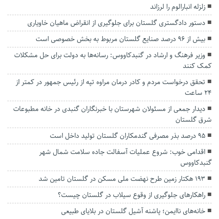
زلزله انبارالوم را لرزاند
دستور دادگستری گلستان برای جلوگیری از انقراض ماهیان خاویاری
بیش از ۹۶ درصد صنایع گلستان مربوط به بخش خصوصی است
وزیر فرهنگ و ارشاد در گنبدکاووس: رسانه‌ها به دولت برای حل مشکلات
کمک کنند
تحقق درخواست مردم و کادر درمان مراوه تپه از رئیس جمهور در کمتر از
۲۴ ساعت
دیدار جمعی از مسئولان شهرستان با خبرنگاران گنبدی در خانه مطبوعات
شرق گلستان
۹۵ درصد بذر مصرفی گندمکاران گلستان تولید داخل است
اقدامی خوب: شروع عملیات آسفالت جاده سلامت شمال شهر
گنبدکاووس
۱۹۳ هکتار زمین طرح نهضت ملی مسکن در گلستان تامین شد
راهکارهای جلوگیری از وقوع سیلاب در گلستان چیست؟
خانه‌های ناایمن؛ پاشنه آشیل گلستان در بلایای طبیعی