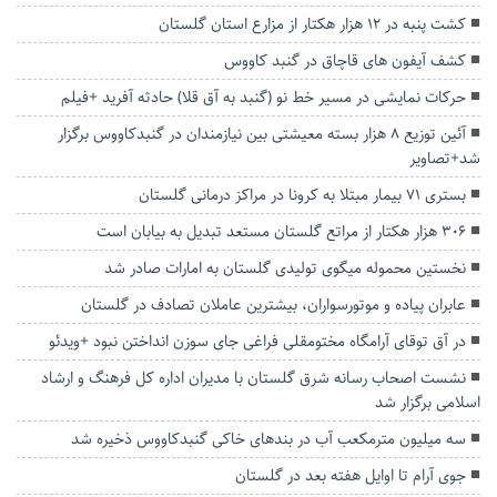
کشت پنبه در ۱۲ هزار هکتار از مزارع استان گلستان
کشف آیفون های قاچاق در گنبد کاووس
حرکات نمایشی در مسیر خط نو (گنبد به آق قلا) حادثه آفرید +فیلم
آئین توزیع ۸ هزار بسته معیشتی بین نیازمندان در‌ گنبدکاووس برگزار
شد+تصاویر
بستری ۷۱ بیمار مبتلا به کرونا در مراکز درمانی گلستان
۳۰۶ هزار هکتار از مراتع گلستان مستعد تبدیل به بیابان است
نخستین محموله میگوی تولیدی گلستان به امارات صادر شد
عابران پیاده و موتورسواران، بیشترین عاملان تصادف در گلستان
در آق توقای آرامگاه مختومقلی فراغی جای سوزن انداختن نبود +ویدئو
نشست اصحاب رسانه شرق گلستان با مدیران اداره کل فرهنگ و ارشاد
اسلامی برگزار شد
سه میلیون مترمکعب آب در بندهای خاکی گنبدکاووس ذخیره شد
جوی آرام تا اوایل هفته بعد در گلستان