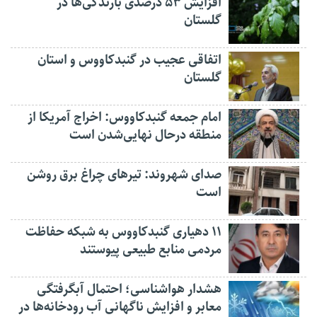
افزایش ۵۳ درصدی بارندگی‌ها در
گلستان
اتفاقی عجیب در‌ گنبدکاووس و استان
گلستان
امام جمعه گنبدکاووس: اخراج آمریکا از
منطقه درحال نهایی‌شدن است
صدای شهروند: تیرهای چراغ برق روشن
است
۱۱ دهیاری گنبدکاووس به شبکه حفاظت
مردمی منابع طبیعی پیوستند
هشدار هواشناسی؛ احتمال آبگرفتگی
معابر و افزایش ناگهانی آب رودخانه‌ها در