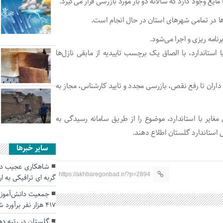
‌ها در تمامی شهر‌های استان در حال انجام است.
رنامه ریزی و اجرا می‌شود.
 استاندارد، با الصاق یک برچسب تاییدیه از مابقی نازل‌ها
ه داران تا رفع نقص، بازرسی مجدد و تایید کارشناس، مجاز به
غایر با استاندارد، موضوع را از طریق سامانه رسیدگی به
سایر خبرها
شاهکاری عجیب در
https://akhbaregonbad.ir/?p=2894
گربه ای ترافیکی به ا
جمعیت دانش‌آموز
۴۱۷ هزار نفر برآورد شد
گلستان در رتبه ده