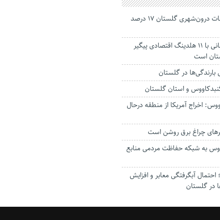
جانباختگان تصادفات درون‌شهری گلستان ۱۷ درصد
استاندار: بابک زنجانی با ۱۱ هلدینگ اقتصادی پیگیر
ستان است
گنبدکاووس و استان گلستان
وس: اخراج آمریکا از منطقه درحال
رهای چراغ برق روشن است
اووس به شبکه حفاظت مردمی منابع
حتمال آبگرفتگی معابر و افزایش
ا در گلستان