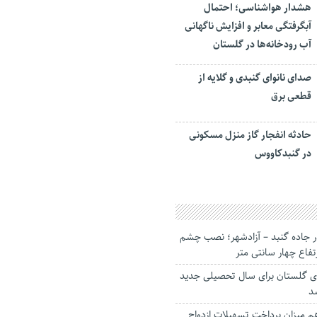
هشدار هواشناسی؛ احتمال
آبگرفتگی معابر و افزایش ناگهانی
آب رودخانه‌ها در گلستان
صدای نانوای گنبدی و گلایه از
قطعی برق
حادثه انفجار گاز منزل مسکونی
در گنبدکاووس
 جاده گنبد – آزادشهر؛ نصب چشم
رتفاع چهار سانتی متر
ی گلستان برای سال تحصیلی جدید
م میزان پرداخت تسهیلات ازدواج