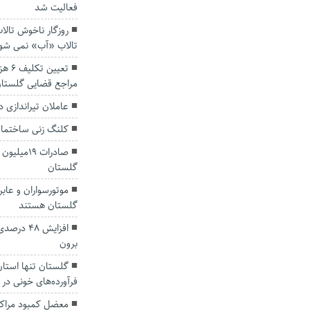
فعالیت شد
روزگار ناخوش تالا
تالاب «آب» نمی شو
تعیی
مراجع قضایی گلستا
عاملان تیراندازی 
کلنگ زنی ساختمان
گلستان
گلستان هستند
افزایش ۴۸
برون
گلستان تنها استان
فرآورده‌های خونی در
معضل کمبود مراکز