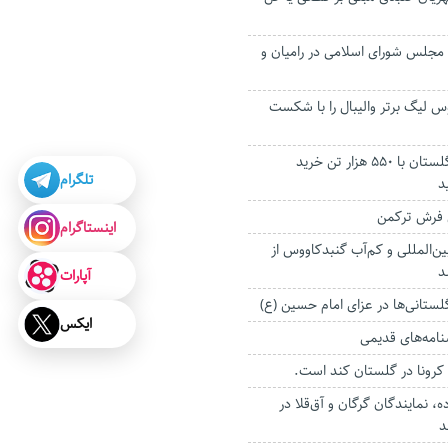
 مجلس شورای اسلامی در رامیان و
 لیگ برتر والیبال را با شکست
برداشت گندم در گلستان با ۵۵۰ هزار تن خرید
تلگرام
د
 فرش ترکمن
اینستاگرام
ین‌المللی و کم‌آب گنبدکاووس از
د
آپارات
گلستانی‌ها در عزای امام حسین (ع)
ایکس
نامه‌های قدیمی
کرونا در گلستان کند است.
ه، نمایندگان گرگان و آق‌قلا در
د