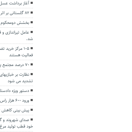
آغاز برداشت عسل 
۸۲ گلستانی بر اثر حوادث کار مصدوم شدند
بخشش دومحکوم ب
عامل تیراندازی و ق
شد.
۱۰۵ مرکز خرید 
فعالیت هستند
۷۰ درصد مجتمع پرورش میگو گمیشان آبگیری شد
نظارت بر خبازیها
تشدید می شود
دستور ویژه دادستا
ورود ۶۰۰ هزار راس دام‌ عشایر به استان گلستان
پیش بینی کاهش ۶ تا ۸ درجه‌ای دما در گلستان
صدای شهروند و گل
خود قطب تولید مرغ