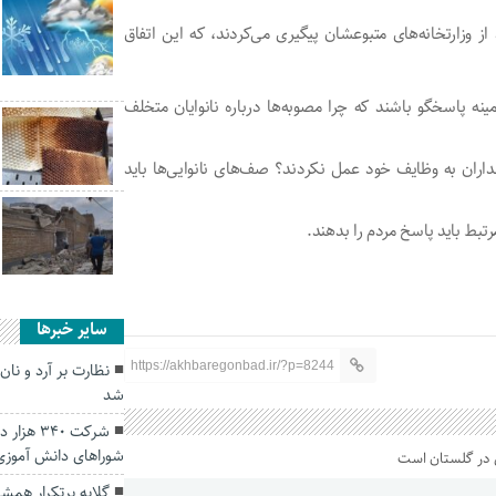
از وزارتخانه‌های متبوعشان پیگیری می‌کردند، که این اتفاق
ینه پاسخگو باشند که چرا مصوبه‌ها درباره نانوایان متخلف
رمانداران به وظایف خود عمل نکردند؟ صف‌های نانوایی‌ها باید
رتبط باید پاسخ مردم را بدهند.
سایر خبرها
https://akhbaregonbad.ir/?p=8244
نظارت بر آرد و نان
شد
شرکت ۳۴۰
شورا‌های دانش آموزی
گلایه پرتکرار همش