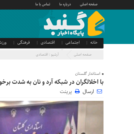
صفحه اصلی
درباره ما
تماس با ما
خانه
اجتماعی
اقتصادی
فرهنگی
ورزش
صدای شهروند
آگهی دولتی
صفحه اصلی
آرشیو :
اقتصادی
استاندار گلستان
با اخلالگران در شبکه آرد و نان به شدت برخو
ارسال
پرینت