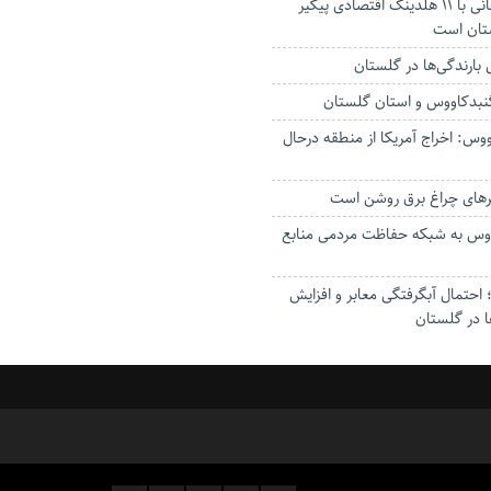
استاندار: بابک زنجانی با ۱۱ هلدینگ اقتصادی پیگیر
ستان است
گنبدکاووس و استان گلستان
وس: اخراج آمریکا از منطقه درحال
رهای چراغ برق روشن است
اووس به شبکه حفاظت مردمی منابع
حتمال آبگرفتگی معابر و افزایش
ا در گلستان