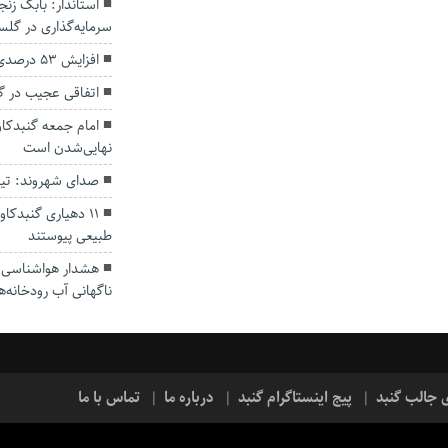
سرمایه‌گذاری در گل
افزایش ۵۳ درصدی بارندگی‌ها در گلستان
اتفاقی عجیب در‌ 
امام جمعه گنبدکاو
نهایی‌شدن است
صدای شهروند: تی
۱۱ دهیاری گنبدک
طبیعی پیوستند
هشدار هواشناسی؛ ا
ناگهانی آب رودخانه‌ه
ی جالب گنبد
پیج اینستاگرام گنبد
درباره ما
تماس با ما