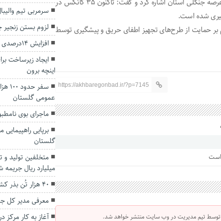
وی همچنین به اقدام زیربنایی خوب در حوزه اطفا و پیشگیری عرصه جنگلی استان اشاره کرد و گفت: تاکنون ۳۵ کانکس در
سرمربی تیم والیبا
گیری شده است.
لزوم بستن زنجیر 
م بر حمایت از طرح‌های تجهیز اطفای حریق و پیشگیری توسط
افزایش ۱۴درصدی آمار سرقت در استان گلستان
ایجاد زیرساخت برا
اینچه برون
سفر ح
https://akhbaregonbad.ir/?p=7145
عمومی گلستان
ماجرای بوی نامط
برپایی راهپیمایی 
گلستان
 است
میلیارد ریال جریمه 
۴۰ هزار تُن بذر کشت پاییزه در گلستان تامین شد
معرفی مدیر کل جد
آغاز به کار مرکز د
 توسط تیم مدیریت در وب سایت منتشر خواهد شد.