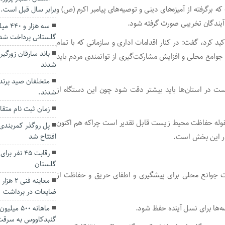
برگرفته از آمیزه‌های دینی و توصیه‌های پیامبر اکرم (ص) و
برابر سال قبل است.
ه آیندگان تخریبی صورت گرفته شود.
سه هز
گلستانی پرداخت شد
 کرد، گفت: در کنار اقدامات اداری و سازمانی که با تمام
باند سارقان زورگی
ن جوامع محلی و افزایش مشارکت‌گیری از توانمندی مردم باید
شدند
متخلفان صید پرندگ
ت در استان‌ها باید بیشتر دقت شود چون این دستگاه از
شدند.
زمان ثبت نام متقاضیان ح
مقوله حفاظت محیط زیست قابل تقدیر است چراکه هم اکنون
در این بخش است.
افتتاح شد
رقابت ۴۵ ن
گلستان
یت جوانع محلی برای پیشگیری و اطفای حریق و حفاظت از
ضایعات در برداشت
صه‌ها برای نسل آینده حفظ شود.
ماهانه ۵۰۰
گنبدکاووس به سرقت 