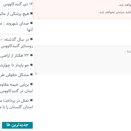
۱۲ دی گنبدکاووس
واهد شد.
 باشد منتشر نخواهد شد.
هیچ پزشکی از مال
صدای شهروند : مش
آنها
روستای گنبدکاووس 
۲۳ هکتار از اراضی ملی در مراوه تپه رفع تصرف شد.
جو پایدار تا چهار
مشکل حقوقی طرح 
برپایی خیمه مقاوم
لبنان در گنبدکاووس
تعلل در پرداخت م
استان گلستان را با 
جديدترين ها