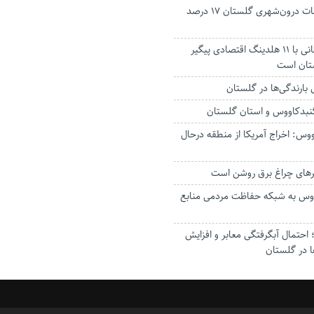
جانباختگان تصادفات درون‌شهری گلستان ۱۷ درصد
استاندار: بابک زنجانی با ۱۱ هلدینگ اقتصادی پیگیر
ستان است
گنبدکاووس و استان گلستان
وس: اخراج آمریکا از منطقه درحال
رهای چراغ برق روشن است
اووس به شبکه حفاظت مردمی منابع
حتمال آبگرفتگی معابر و افزایش
ا در گلستان