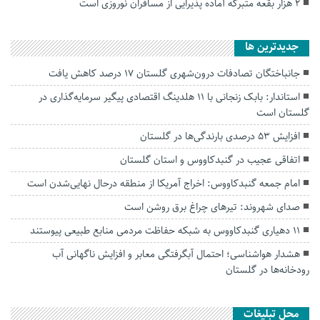
۲ هزار بقعه متبرکه آماده پذیرایی از مسافران نوروزی است
جديدترين ها
جانباختگان تصادفات درون‌شهری گلستان ۱۷ درصد کاهش یافت
استاندار: بابک زنجانی با ۱۱ هلدینگ اقتصادی پیگیر سرمایه‌گذاری در
گلستان است
افزایش ۵۳ درصدی بارندگی‌ها در گلستان
اتفاقی عجیب در‌ گنبدکاووس و استان گلستان
امام جمعه گنبدکاووس: اخراج آمریکا از منطقه درحال نهایی‌شدن است
صدای شهروند: تیرهای چراغ برق روشن است
۱۱ دهیاری گنبدکاووس به شبکه حفاظت مردمی منابع طبیعی پیوستند
هشدار هواشناسی؛ احتمال آبگرفتگی معابر و افزایش ناگهانی آب
رودخانه‌ها در گلستان
محل تبلیغات