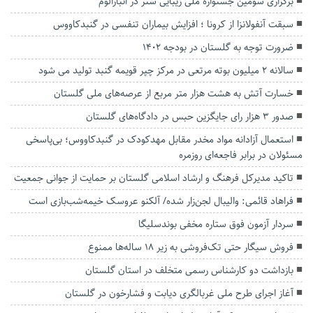
برگزاری سومین جشنواره ملی زیبایی شتر در انبارالوم
سبقت آنفولانزا از کرونا ؛ افزایش بیماران تنفسی در گنبدکاووس
ضرورت توجه به گلستان در بودجه ۱۴۰۲
سالانه ۲ میلیون بوته مرتعی در مرکز چپر قویمه گنبد تولید می شود
خسارت آتش به هشت هزار متر مربع از عرصه‌های ملی گلستان
صدور ۳ هزار رای جایگزین حبس در دادگاه‌های گلستان
استعمال آزادانه مواد مخدر مقابل مهدکودک در گنبدکاووس؛ بی‌پاسخی
مسئولان در برابر فاجعه‌ای روزمره
تاکید مدیرکل فرهنگ و ارشاد اسلامی گلستان بر حمایت از جوانی جمعیت
فراهاد قائمی: والیبال لجن‌زار شده/ آلکنو عروسک خیمه‌شب‌بازی است
سردار آزمون فوق ستاره مخفی بوندسلیگا
فروش سیگار حتی تک‌فروشی به زیر ۱۸ ساله‌ها ممنوع
بازداشت دو کارشناس رسمی متخلف در استان گلستان
آغاز اجرای طرح ملی غربالگری دیابت و فشارخون در گلستان