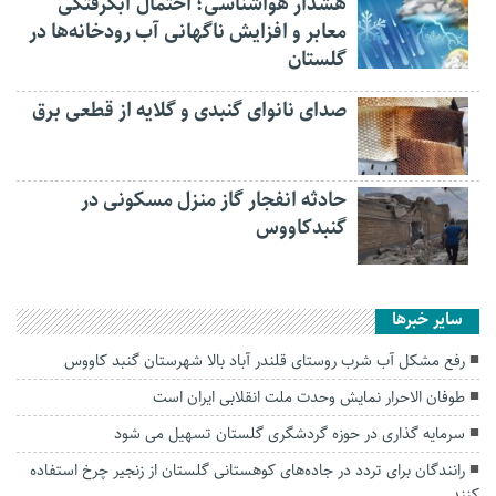
هشدار هواشناسی؛ احتمال آبگرفتگی
معابر و افزایش ناگهانی آب رودخانه‌ها در
گلستان
صدای نانوای گنبدی و گلایه از قطعی برق
حادثه انفجار گاز منزل مسکونی در
گنبدکاووس
سایر خبرها
رفع مشکل آب شرب روستای قلندر آباد بالا شهرستان گنبد کاووس
طوفان الاحرار نمایش وحدت ملت انقلابی ایران است
سرمایه گذاری در حوزه گردشگری گلستان تسهیل می شود
رانندگان برای تردد در جاده‌های کوهستانی گلستان از زنجیر چرخ استفاده
کنند