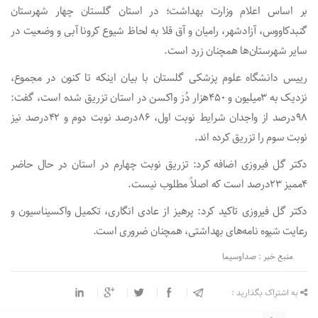
بر اساس اعلام وزارت بهداشت؛ در استان گلستان چهار شهرستان
گنبدکاووس، آزادشهر، رامیان و آق قلا به لحاظ شیوع کرونا آبی و وضعیت در
سایر شهرستان‌ها همچنان زرد است.
رییس دانشگاه علوم پزشکی گلستان با بیان اینکه تا کنون در مجموع،
نزدیک به ۳میلیون و ۴۵۰هزار دُز واکسن در استان تزریق شده است، گفت:
۹۸درصد از واجدان شرایط نوبت اول، ۸۶درصد نوبت دوم و ۴۲درصد نیز
نوبت سوم را تزریق کرده اند.
دکتر گل فیروزی اضافه کرد: تزریق نوبت چهارم در استان در حال حاضر
۴ممیز ۲۳درصد است که اصلاً مطلوب نیست.
دکتر گل فیروزی تاکید کرد: پرهیز از عادی انگاری، تکمیل واکسیناسیون و
رعایت شیوه نامه‌های بهداشتی، همچنان ضروری است.
منبع خبر : صداوسیما
به اشتراک بگذارید :