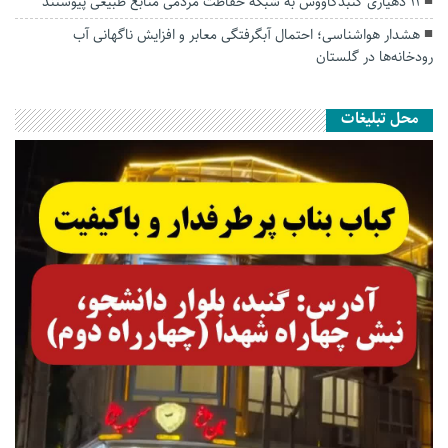
۱۱ دهیاری گنبدکاووس به شبکه حفاظت مردمی منابع طبیعی پیوستند
هشدار هواشناسی؛ احتمال آبگرفتگی معابر و افزایش ناگهانی آب
رودخانه‌ها در گلستان
محل تبلیغات