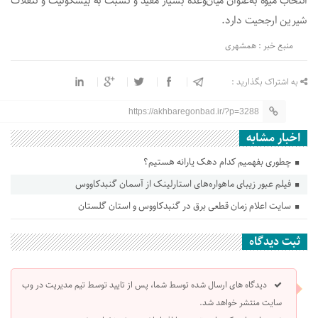
انتخاب میوه به‌عنوان میان‌وعده بسیار مفید و نسبت به بیسکوئیت و تنقلات
شیرین ارجحیت دارد.
منبع خبر : همشهری
به اشتراک بگذارید :
https://akhbaregonbad.ir/?p=3288
اخبار مشابه
چطوری بفهمیم کدام دهک یارانه هستیم؟
فیلم عبور زیبای ماهواره‌های استارلینک از آسمان گنبدکاووس
سایت اعلام زمان قطعی برق در‌ گنبدکاووس و استان گلستان
ثبت دیدگاه
دیدگاه های ارسال شده توسط شما، پس از تایید توسط تیم مدیریت در وب
سایت منتشر خواهد شد.