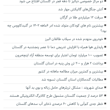
دو مرکز خصوصی دیالیز تا دهه فجر در گلستان افتتاح می شود
آتش جنگل‌های گالیکش مهار شد
سرقت ۱۲ میلیاردی طلا در گرگان
بیشترین نام های کودکان متولد شده ادر 6ماهه 1402 در گنبدکاووس چه
بود؟
خودروی منهدم شده در سیلاب طالقان البرز
پایداری هوا همراه با افزایش تدریجی دما تا عصر پنجشنبه در گلستان
تصویب ۱۰۰ میلیارد تومان اعتبار برای توسعه منطقه آزاد اینچه‌برون
برداشت ۲ هزار و ۲۰۰ تن وش پنبه در استان گلستان
بیشترین و کمترین میزان مطالعه ماهانه در کشور
مطالبات گندمکاران استان گلستان تسویه شد
صدای شهروند : مشکل تریلرهای حامل زباله و بوی بد آنها
۵۳ درصد از جمعیت گلستان مشمول طرح کالابرگ الکترونیکی هستند
خطر جدی کم‌آبی با کاهش ۶۰ درصدی ذخایر آب سدهای گلستان