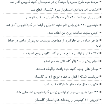
مرحله دوم طرح مبارزه با جوندگان در شهرستان گنبد کاووس آغاز شد
انشعاب آب ویلاهای استخردار شرق گلستان قطع شد
پیش‌بینی برداشت ۷۵۰ تُن هندوانه آجیلی در گنبدکاووس
مایه‌کوبی ۳۳۰ هزار راس دام علیه “شاربُن و آبله” در گنبدکاووس آغاز شد
آدرس سایت سامانه ایران من اعلام شد.
طرحی ساده برای جلوگیری از مهاجرت روستاییان؛ پرورش ماهی در حیاط
خانه
۲۹۷ هکتار از اراضی منابع ملی در گنبدکاووس رفع تصرف شد
اعزام بیش از ۸۰۰ زائر گلستانی به حج تمتع
میدان های جدید گنبد خود باعث ترافیک هستند
بازداشت شبکه اخلال در نظام توزیع آرد در گلستان
فکری به حال جاده های خطرناک گنبد کنید
۳۳ مورد بنای غیرمجاز در اراضی زراعی گنبدکاووس شناسایی شد
لایروبی ۴۳ کیلومتر از رودخانه های استان گلستان