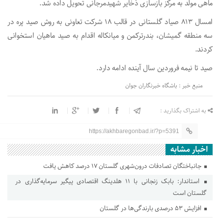
ماهی مولد به مرکز بازسازی ذخایر شهیدمرجانی تحویل داده شد.
امسال ۸۱۳ صیاد گلستانی در قالب ۱۸ شرکت تعاونی به روش صید پره در
سه منطقه گمیشان، بندرترکمن و میانکاله اقدام به صید ماهیان استخوانی
کردند.
صید تا نیمه فروردین سال آینده ادامه دارد.
منبع خبر : باشگاه خبرنگاران جوان
به اشتراک بگذارید :
https://akhbaregonbad.ir/?p=5391
اخبار مشابه
جانباختگان تصادفات درون‌شهری گلستان ۱۷ درصد کاهش یافت
استاندار: بابک زنجانی با ۱۱ هلدینگ اقتصادی پیگیر سرمایه‌گذاری در
گلستان است
افزایش ۵۳ درصدی بارندگی‌ها در گلستان