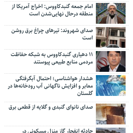
امام جمعه گنبدکاووس: اخراج آمریکا از
منطقه درحال نهایی‌شدن است
صدای شهروند: تیرهای چراغ برق روشن
است
۱۱ دهیاری گنبدکاووس به شبکه حفاظت
مردمی منابع طبیعی پیوستند
هشدار هواشناسی؛ احتمال آبگرفتگی
معابر و افزایش ناگهانی آب رودخانه‌ها در
گلستان
صدای نانوای گنبدی و گلایه از قطعی برق
حادثه انفجار گاز منزل مسکونی در