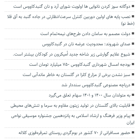
دوگانه سوز کردن نانوایی ها اولویت شورای آرد و نان گنبدکاووس است
نصب پایه های اولین دوربین کنترل سرعت/نظارتی در جاده گنبد به آق قلا
(خط نو)
دولت مصمم به سامان دادن طرح‌های نیمه‌تمام است
صدای شهروند: محدودیت عرضه نان در گنبدکاووس
شیوع علایم گوارشی زیر شاخه جدید اُمیکرون در کودکان بیشتر است.
بودجه امسال شهرداری گنبدکاووس ۷۵۰ میلیارد تومان است
سبز نشدن برخی از مزارع کلزا در گلستان به خاطر ماندآبی است
دریاچه مصنوعی گنبدکاووس سنددار شد
به متولدان سال ۱۴۰۰ و ۱۴۰۱ سهام تعلق می‌گیرد
قابلیت بالای گلستان در تولید زیتون مقاوم به سرما و تنش‌های محیطی
پیام وزیر فرهنگ و ارشاد اسلامی به پانزدهمین جشنواره موسیقی نواحی
ایران
حضور مسافرانی از ۷۰ کشور در بوم‌گردی روستای تمرقره‌قوزی کلاله