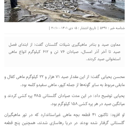
شناسه خبر : 5391 | تاریخ انتشار : 05 دی 1401 - 20:10 |
معاون صید و بنادر ماهیگیری شیلات گلستان گفت: از ابتدای فصل
صید تا آخر آذر امسال، صیادان ۷۶ تن و ۶۱۲ کیلوگرم انواع ماهی
استخوانی صید کردند.
محسن یحیایی گفت: از این مقدار صید ۷۱ هزار و ۲۲ کیلوگرم ماهی کفال و
مابقی مربوط به سایر گونه‌ها از جمله کپور، ماهی سفیدو کلمه بود.
یحیایی توضیح داد: در این مدت صیادان گلستانی ۴۸۵ پره کشی کردند و
میانگین صید در هر پره کشی ۱۵۸ کیلوگرم بود.
او افزود: تاکنون ۴۱ قطعه بچه ماهی غیراستاندارد که در تور ماهیگیران
گلستانی گرفتار شده بودند در دریا رهاسازی شدند، همچنین پنج قطعه