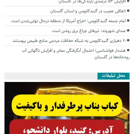
افزایش ۵۳ درصدی بارندگی‌ها در گلستان
اتفاقی عجیب در‌ گنبدکاووس و استان گلستان
امام جمعه گنبدکاووس: اخراج آمریکا از منطقه درحال نهایی‌شدن است
صدای شهروند: تیرهای چراغ برق روشن است
۱۱ دهیاری گنبدکاووس به شبکه حفاظت مردمی منابع طبیعی پیوستند
هشدار هواشناسی؛ احتمال آبگرفتگی معابر و افزایش ناگهانی آب
رودخانه‌ها در گلستان
محل تبلیغات