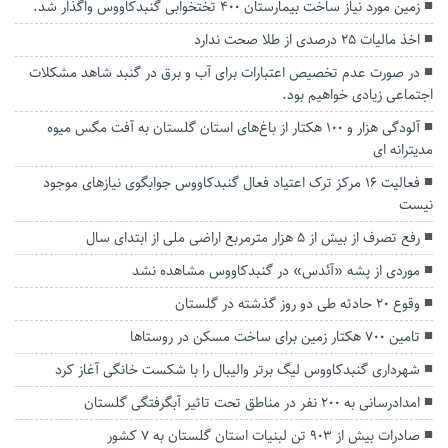
زمین مورد نیاز ساخت بیمارستان ۴۰۰ تختخوابی گنبدکاووس واگذار شد.
اخذ مالیات ۲۵ درصدی از طلا صحت ندارد
در صورت عدم تخصیص اعتبارات برای آب و برق در گنبد شاهد مشکلات
اجتماعی زیادی خواهیم بود.
آلودگی هزار و ۱۰۰ هکتار از باغ‌های استان گلستان به آفت مگس میوه
مدیترانه ای
فعالیت ۱۶ مرکز ترک اعتیاد فعال گنبدکاووس جوابگوی نیازهای موجود
نیست
رفع تصرف از بیش از ۵ هزار مترمربع اراضی ملی از ابتدای سال
موردی از پشه «آئدس» در گنبدکاووس مشاهده نشد
وقوع ۲۰ حادثه طی دو روز گذشته در گلستان
تامین ۷۰۰ هکتار زمین برای ساخت مسکن در روستا‌ها
شهرداری گنبدکاووس لیگ برتر والیبال را با شکست خانگی آغاز کرد
امدادرسانی به ۲۰۰ نفر در مناطق تحت تاثیر آبگرفتگی گلستان
صادرات بیش از ۹۰۳ تن لبنیات استان گلستان به ۷ کشور