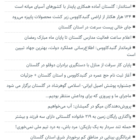
استاندار: گلستان آماده همکاری پایدار با کشورهای آسیای میانه است
۱۳۴ هزار هکتار از اراضی گنبدکاووس زیر کشت محصولات پاییزه می‌رود
جای خالی پیست سرعت در استان گلستان
اعلام ساعت فعالیت مدارس گلستان تا پایان ماه مبارک رمضان
فرماندار گنبدکاووس: اطلاع‌رسانی عملکرد دولت، بهترین جهاد تبیین
است
پایان کار سرقت از منازل با دستگیری برادران دوقلو در گلستان
آغاز ثبت نام حج عمره در گنبدکاووس و استان گلستان + جزئیات
جشنواره پوشش اصیل ایرانی- اسلامی گوهرشاد در گلستان برگزار می شود
ماجرای ما و پیروزی که برای وداعش منتظر بودیم…
پرورش‌دهندگان میگو در گمیشان: آب می‌خواهیم
واگذاری رایگان زمین به ۲۱۹ خانواده گلستانی دارای سه فرزند و بیشتر
حمله تند سردار به یک بازیکن: مرد باش، به درد تیم ملی نمی‌خوری!
غربالگری بینایی در مناطق کم برخوردار شرق استان گلستان