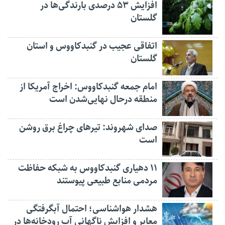
افزایش ۵۳ درصدی بارندگی‌ها در
گلستان
اتفاقی عجیب در‌ گنبدکاووس و استان
گلستان
امام جمعه گنبدکاووس: اخراج آمریکا از
منطقه درحال نهایی‌شدن است
صدای شهروند: تیرهای چراغ برق روشن
است
۱۱ دهیاری گنبدکاووس به شبکه حفاظت
مردمی منابع طبیعی پیوستند
هشدار هواشناسی؛ احتمال آبگرفتگی
معابر و افزایش ناگهانی آب رودخانه‌ها در