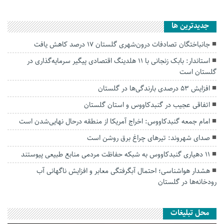
جديدترين ها
جانباختگان تصادفات درون‌شهری گلستان ۱۷ درصد کاهش یافت
استاندار: بابک زنجانی با ۱۱ هلدینگ اقتصادی پیگیر سرمایه‌گذاری در
گلستان است
افزایش ۵۳ درصدی بارندگی‌ها در گلستان
اتفاقی عجیب در‌ گنبدکاووس و استان گلستان
امام جمعه گنبدکاووس: اخراج آمریکا از منطقه درحال نهایی‌شدن است
صدای شهروند: تیرهای چراغ برق روشن است
۱۱ دهیاری گنبدکاووس به شبکه حفاظت مردمی منابع طبیعی پیوستند
هشدار هواشناسی؛ احتمال آبگرفتگی معابر و افزایش ناگهانی آب
رودخانه‌ها در گلستان
محل تبلیغات