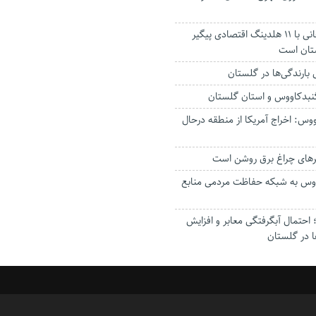
استاندار: بابک زنجانی با ۱۱ هلدینگ اقتصادی پیگیر
ستان است
گنبدکاووس و استان گلستان
وس: اخراج آمریکا از منطقه درحال
رهای چراغ برق روشن است
اووس به شبکه حفاظت مردمی منابع
حتمال آبگرفتگی معابر و افزایش
ا در گلستان