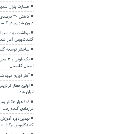
خسارت باران شدید آ
کاهش ۳۰ د
درون شهری در گلست
برداشت زیره سبز ا
گنبدکاووس آغاز شد.
ساختار توسعه گلس
یک فوت
استان گلستان
آغاز توزیع میوه ش
اولین قطار ترانزیت
ایران شد.
۱۰۸ هزار هکتار
قراردادی گندم رفت
نهمین‌دوره آموزش
گنبدکاووس برگزار شد