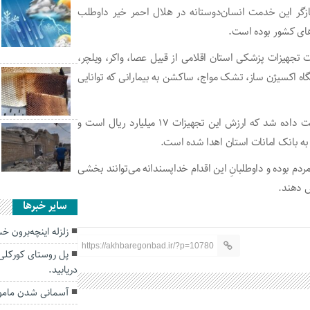
ازگر این خدمت انسان‌دوستانه در هلال احمر خیر داوطلب
های کشور بوده است.
ل‌احمر گلستان افزود: در ۱۲ بانک امانات تجهیزات پزشکی استان اقلامی از قبیل عصا، واکر، ویلچر،
گاه اکسیژن ساز، تشک مواج، ساکشن به بیمارانی که توانایی
او افزود: در ۹ ماهه امسال به ۱۳۰۰ نفر تجهیزات پزشکی امانت داده شد که ارزش این تجهیزات ۱۷ میلیارد ریال است و
ردم بوده و داوطلبانِ این اقدام خداپسندانه می‌توانند بخشی
ص دهند.
سایر خبرها
زلزله اینچه‌برون 
https://akhbaregonbad.ir/?p=10780
پل روستای کورکلی ر
دریابید.
آسمانی شدن مامور