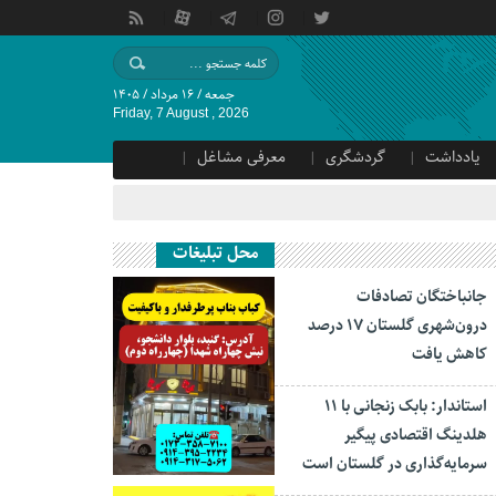
جمعه / ۱۶ مرداد / ۱۴۰۵
Friday, 7 August , 2026
یادداشت
گردشگری
معرفی مشاغل
محل تبلیغات
جانباختگان تصادفات
درون‌شهری گلستان ۱۷ درصد
کاهش یافت
استاندار: بابک زنجانی با ۱۱
هلدینگ اقتصادی پیگیر
سرمایه‌گذاری در گلستان است