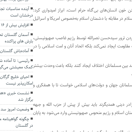
آینده مناسبات تجا
خون انسان‌های بی‌گناه حرام است، ابراز امیدواری کرد:
درخشان است
 در مقابله با دشمنان اسلام به‌خصوص امریکا و اسرائیل
افزایش بیش از ۱۶ درصدی اهدای خون در گلستان
آسمان گلستان تحت 
کردن ترور سیدحسن نصرالله توسط رژیم غاصب صهیونیستی،
بارش های پراکنده
ه مقاومت ایجاد نمی‌کند بلکه اتحاد آنان و امت اسلامی را در
آماده‌باش گلستان 
رئیسی: تا آماده ش
انند بین مسلمانان اختلاف ایجاد کنند بلکه باعث وحدت بیشتر
کمک معیشتی می‌گیر
احیای خلیج گرگان 
امکان‌پذیر نیست
لمانان جهان و دولت‌های اسلامی خواست تا با همفکری و
نشست خبری «هفته
برگزار شد
ادر دینی همدیگرند باید بیش از پیش از حزب الله و جبهه
وضعیت امروز سد
نان اسلام و رژیم منحوس صهیونیستی وارد می‌شود به پایان
چگونه گواهینامه 
در گلستان