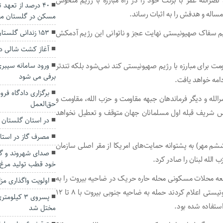
رالله عمر با برکت خود را در راه مبارزه با رژیم منحوس
۴۰ درصد از تعهد
اله و هدفش را به اثبات رساند.
مسکن در گلستان م
یم سفاک صهیونیستی نهایت عجز و ناتوانی این رژیم آدمکش
۱۵۳ زندانی گلستان در شب یلدا آزاد شدند
آغاز کشت شالی در
ت برای مبارزه با رژیم صهیونیستی کند نمی‌شود بلکه تندتر
ورود سامانه سیبری
برفی می شود
دامه خواهد یافت.
برگزاری دادگاه فر
ه و دیگر فرماندهان جبهه مقاومت و حزب الله، مقاومت و
حق‌العمل‌
قدس شریف قبله اول مسلمانان جهان متوقف و تعطیل نخواهد
در استان گلستان جش
مصرف گاز در است
م مهر) به پشتوانه حمایت‌های امریکا از مقر اصلی سازمان
صدای شهروند و گل
الله لبنان را صادر کرد.
خود قطب تولید مرغ
معه محلات مسکونی محله حاره حریک در ضاحیه بیروت را به
اولویت واگذاری مز
شدت و به صورت پیاپی بمباران کردند. برخی منابع رژیم صهیونیستی اعلام کردند حمله به ضاحیه جنوبی بیروت با ۸ تا ۱۲
پسروی ۳ کی
مختل شد