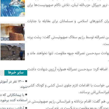
ور دبیرکل حزب‌الله لبنان، تلاش ناکام صهیونیست‌ها برای
کشور‌های اسلامی و مسلمانان برای مقابله با جنایات
سن نصرالله توسط رژیم سفاک صهیونیستی گفت: پشت پرده
است.
 شهادت سیدحسن نصرالله جبهه مقاومت، تنها نخواهند ماند و
بود، اضافه کرد: سیدحسن نصرالله همواره آرزوی شهادت داشت
سایر خبرها
۱۳۰۰ نفر در آ
سلامی خواست با اقدامات لازم جلوی نسل کشی و کودک کشی
شوند
غیرانسانی‌اش برسانند.
با پیمانکارانی که 
استفاده کنند برخورد
س هم گفت: اقدام بزدلانه و غیرانسانی رژیم صهیونیستی در
با رزمندگان جبهه مقاومت و شکست در غزه است.
آرژانتین برنده بهت