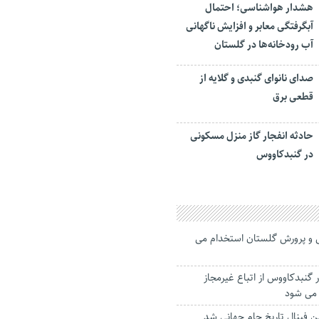
هشدار هواشناسی؛ احتمال
آبگرفتگی معابر و افزایش ناگهانی
آب رودخانه‌ها در گلستان
صدای نانوای گنبدی و گلایه از
قطعی برق
حادثه انفجار گاز منزل مسکونی
در گنبدکاووس
موزش و پرورش گلستان استخدام می
در گنبدکاووس از اتباع غیرمجاز
 می شود
رین فینال تاریخ جام جهانی شد