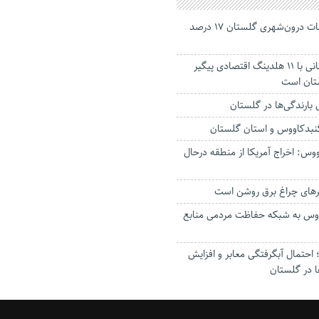
جانباختگان تصادفات درون‌شهری گلستان ۱۷ درصد
استاندار: بابک زنجانی با ۱۱ هلدینگ اقتصادی پیگیر
ستان است
گنبدکاووس و استان گلستان
وس: اخراج آمریکا از منطقه درحال
رهای چراغ برق روشن است
اووس به شبکه حفاظت مردمی منابع
حتمال آبگرفتگی معابر و افزایش
ا در گلستان