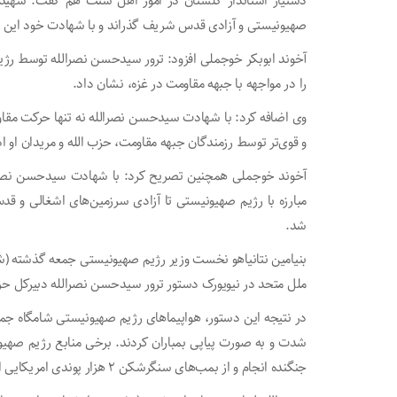
دستیار استاندار گلستان در امور اهل سنت هم گفت: شهید نص
صهیونیستی و آزادی قدس شریف گذراند و با شهادت خود این مس
آخوند ابوبکر خوجملی افزود: ترور سیدحسن نصرالله توسط رژ
را در مواجهه با جبهه مقاومت در غزه، نشان داد.
وی اضافه کرد: با شهادت سیدحسن نصرالله نه تنها حرکت مقاوم
و قوی‌تر توسط رزمندگان جبهه مقاومت، حزب الله و مریدان او ا
آخوند خوجملی همچنین تصریح کرد: با شهادت سیدحسن نصرالل
مبارزه با رژیم صهیونیستی تا آزادی سرزمین‌های اشغالی و 
شد.
بنیامین نتانیاهو نخست وزیر رژیم صهیونیستی جمعه گذشته (شش
ملل متحد در نیویورک دستور ترور سیدحسن نصرالله دبیرکل حزب 
در نتیجه این دستور، هواپیما‌های رژیم صهیونیستی شامگاه ج
جنگنده انجام و از بمب‌های سنگرشکن ۲ هزار پوندی امریکایی استفاده شده بود.