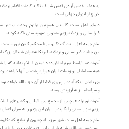
به هدف مقدس آزادی قدس شریف تاکید کردند: اقدام بزدلانه تر
خروج از انزوای جهانی است.
علمای اهل سنت گلستان همچنین برلزوم وحدت بیشتر سران 
غیرانسانی و بزدلانه رژیم منحوس صهیونیستی تاکید کردند.
امام جمعه اهل سنت گنبدکاووس با محکوم کردن ترور سیدح
این جنایت غیرانسانی و بزدلانه، امریکا به‌عنوان شیطان بزرگ 
آخوند عبدالباسط نوریزاد افزود: دشمنان اسلام بدانند که با
همه مسلمانان بویژه ملت ایران همواره پشتیبان آنها خواهند بود.
وی بابیان اینکه آینده و پیروزی قطعا از آن حزب الله خواهد 
و سرانجام نیز به آرزویش رسید.
آخوند نوریزاد همچنین از مجامع بین المللی و کشور‌های ا
رژیم صهیونیستی را بگیرند و سران این رژیم را به سزای اعمال 
امام جمعه اهل سنت شهر مرزی اینچه‌برون از توابع گنبدکاوو
ترور شهید نصرالله نشانه ناتوانی این رژیم غاصب در مقابله 