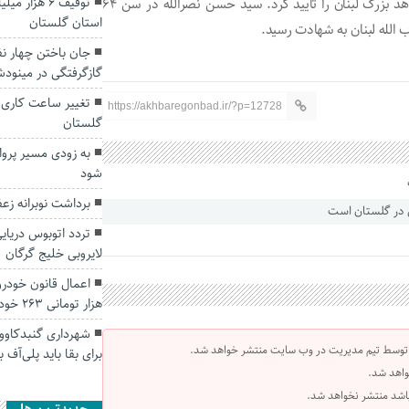
توقیف ۶ هزا
حزب الله لبنان در بیانیه‌ای شنبه (هفتم مهر) شهادت این مجاهد بزرگ لبنان را تایید کرد. سید حسن نصرالله در سن ۶۴
استان گلستان
جان باختن چهار نفر
گازگرفتگی در مینود
تغییر ساعت کاری ا
https://akhbaregonbad.ir/?p=12728
گلستان
به زودی مسیر پرواز
شود
برداشت نوبرانه زع
تردد اتوبوس دریای
لایروبی خلیج گرگان
هزار تومانی ۲۶۳ خودرو
شهرداری گنبدکاووس
 توسط تیم مدیریت در وب سایت منتشر خواهد شد.
برای بقا باید پلی‌آف 
واهد شد.
 باشد منتشر نخواهد شد.