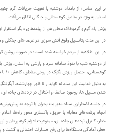
بر این اساس؛ از بامداد دوشنبه با تقویت جریانات گرم 
استان به ویژه در مناطق کوهستانی و جنگلی اتفاق می‌اُفتد.
وزش باد گرم و گردوخاک محلی هم از پیامد‌های دیگر استقرار ا
در این مدت پتانسیل وقوع آتش سوزی در عرصه‌های جنگلی و مرا
در این اطلاعیه از مردم خواسته شده است؛ در صورت روشن ک
از دوشنبه شب با نفوذ سامانه سرد و بارشی به استان، وزش باد
کوهستانی، احتمال ریزش تگرگ در برخی مناطق، کاهش ۱۰ تا ۱۵ درجه‌ای دما و پدیده مه پیش‌بینی می‌شود.
به دنبال فعالیت این سامانه ناپایدار تا ظهر چهارشنبه، آبگرفت
شدن مسیل ها، برخورد صاعقه و اختلال در تردد‌های جاده ای، د
در جلسه اضطراری ستاد مدیریت بحران با توجه به پیش‌بینی‌ها
انجام برنامه‌های مقابله با حریق، پاکسازی محور راه‌ها، اعلا
خطر، کنترل تردد‌های جاده ای، ممنوعیت اعزام کوهنوردان و ت
خطر، آمادگی دستگاه‌ها برای رفع خسارات احتمالی و گشت و پای