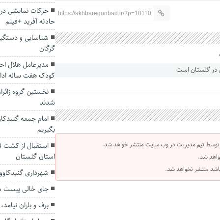
حرکات نمایشی در م
https://akhbaregonbad.ir/?p=10110
حادثه آفرید +فیلم
شناسایی و دستگیر
گرگان
مدیرعامل هلال اح
کودک هفت ساله ادام
نخستین گروه زائر
شدند
امام جمعه گنبدکاو
بگیریم
 توسط تیم مدیریت در وب سایت منتشر خواهد شد.
استقبال از کشت قر
استان گلستان
واهد شد.
 باشد منتشر نخواهد شد.
شهرداری گنبدکاوو
جای خالی پیست س
برف و باران نیامد