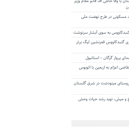
تان با وفا حاجی اف قائم مقام وزیر
ن
ر واحد مسکونی در طرح نهضت ملی
 گنبدکاووس به سوی آبشار سرنوشت
ری گنبدکاووس قعرنشین لیگ برتر
ای پرواز گرگان – استانبول
قاضی اعزام به اربعین با اتوبوس
ده دسترسی ۱۰ روستای مینودشت در شرق گلستان
چ و میش، نوید رشد حیات وحش