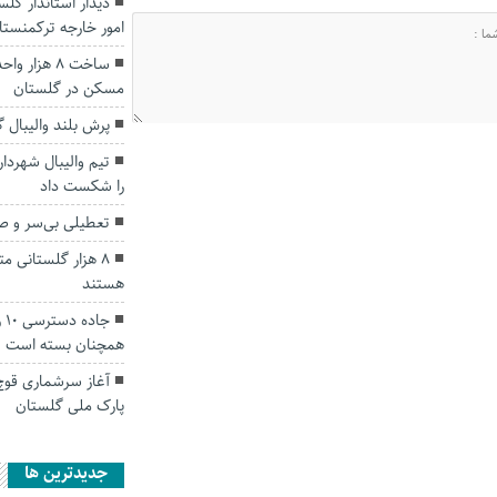
دیدار استاندار گلس
امور خارجه ترکمنستا
ساخت ۸ هزا
مسکن در گلستان
پرش بلند والیبال
تیم والیبال شهردا
را شکست داد
تعطیلی بی‌سر و صد
۸ هزار گلستانی مت
هستند
جا
همچنان بسته است
آغاز سرشماری قو
پارک ملی گلستان
جديدترين ها