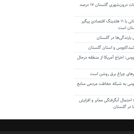
جانباختگان تصادفات درون‌شهری گلستان ۱۷ درصد
استاندار: بابک زنجانی با ۱۱ هلدینگ اقتصادی پیگیر
ستان است
گنبدکاووس و استان گلستان
وس: اخراج آمریکا از منطقه درحال
رهای چراغ برق روشن است
اووس به شبکه حفاظت مردمی منابع
حتمال آبگرفتگی معابر و افزایش
ا در گلستان