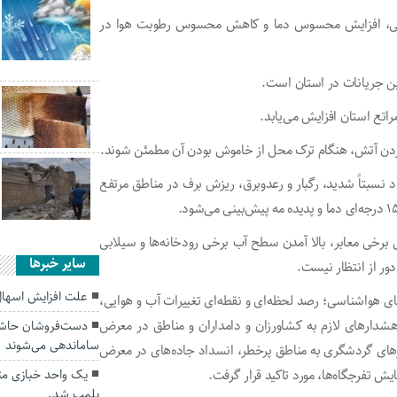
جنوبی، افزایش محسوس دما و کاهش محسوس رطوبت هوا در
ین جریانات در استان است.
تع استان افزایش می‌یابد.
ردن آتش، هنگام ترک محل از خاموش بودن آن مطمئن شوند.
 نسبتاً شدید، رگبار و رعدوبرق، ریزش برف در مناطق مرتفع
گی برخی معابر، بالا آمدن سطح آب برخی رودخانه‌ها و سیلابی
سایر خبرها
ور از انتظار نیست.
علت افزایش اسهال
ی هواشناسی؛ رصد لحظه‌ای و نقطه‌ای تغییرات آب و هوایی،
م هشدار‌های لازم به کشاورزان و دامداران و مناطق در معرض
دست‌فروشان حاشیه
ساماندهی می‌شوند
ور‌های گردشگری به مناطق پرخطر، انسداد جاده‌های در معرض
ش تفرجگاه‌ها، مورد تاکید قرار گرفت.
یک واحد خبازی م
پلمب شد.