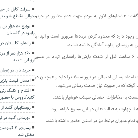
سرقت کابل در خیا
ن گفت: هشدار‌های لازم به مردم جهت عدم حضور در حریم
حوالی تقاطع شریعتی
توزیع ۵۰ ه
پاییزه در گلستان
ن وجود دارد که محدود کردن تردد‌ها ضروری است و البته با
راه‌های گلستان در 
ی به روستای زیارت آمادگی داشته باشند.
۲۶۰ هزار نفر از 
زنگانه ادامه داد: بر اساس آخرین ارزیابی هواشناسی، ۳ تا ۶ ساعت قبل از شدت بارش‌ها راهداری تردد در مسیر
ارزیابی شدند
خرید نان در زنجان
 امداد رسانی احتمالی در بروز سیلاب را دارد و همچنین در
امسال قیمت بنزین 
ت گرفته که در صورت نیاز خدمت رسانی می‌شود.
نسبت به مخاطرات احتمالی سیلاب هوشیار باشند.
گنبدکاووس با حضور 
روستاییان گنبد از 
ه تا چهارشنبه فعالیت‌های دریایی ممنوع خواهد بود.
قهرمانی گنبد در 
 تمام مدیران مرتبط نیز در استان حضور داشته باشند.
پسروی ۳ کی
مختل شد