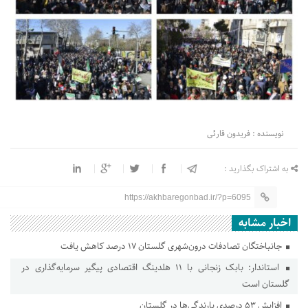
نویسنده : فریدون قارئی
به اشتراک بگذارید :
https://akhbaregonbad.ir/?p=6095
اخبار مشابه
جانباختگان تصادفات درون‌شهری گلستان ۱۷ درصد کاهش یافت
استاندار: بابک زنجانی با ۱۱ هلدینگ اقتصادی پیگیر سرمایه‌گذاری در
گلستان است
افزایش ۵۳ درصدی بارندگی‌ها در گلستان