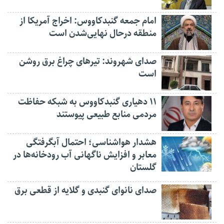
امام جمعه گنبدکاووس: اخراج آمریکا از
منطقه درحال نهایی‌شدن است
صدای شهروند: تیرهای چراغ برق روشن
است
۱۱ دهیاری گنبدکاووس به شبکه حفاظت
مردمی منابع طبیعی پیوستند
هشدار هواشناسی؛ احتمال آبگرفتگی
معابر و افزایش ناگهانی آب رودخانه‌ها در
گلستان
صدای نانوای گنبدی و گلایه از قطعی برق