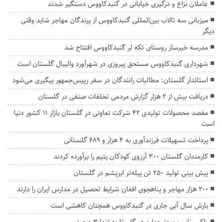
عاملان نزاع و درگیری خیابانی در گنبدکاووس دستگیر شدند
میزبانی سه تالاب‌ بین‌المللی گنبدکاووس از پرندگان مهاجر شاید وقتی
دیگر
مدرسه خیرساز روستای تکه لر گنبدکاووس افتتاح شد
شهرداری گنبدکاووس مستحق پیروزی در شهرآورد والیبال گلستان است
استاندار گلستان: مطالبات رانندگان در سفر رییس‌جمهور پیگیری می‌شود
دریافت بیش از ۲ هزار گزارش مردمی تخلفات صنفی در گلستان
مقصد محصولات تولیدی ۴۲ شرکت تعاونی در گلستان بازار ۱۱ کشور دنیا
است
پرداخت تسهیلات فرزندآوری به ۴ هزار و ۶۸۹ گلستانی
کارمندان گلستان ۳۰۰ آرزوی کودکان یتیم را برآورده کردند
پیش بینی تولید ۲۵۰ تن پیله‌تر ابریشم در گلستان
۲۰۰ هزار مهاجر و پناهجوی افغان شرایط تحصیل در مدارس ایران را دارند
بارش‌ سال آبی جاری در گنبدکاووس همچنان کاهشی است