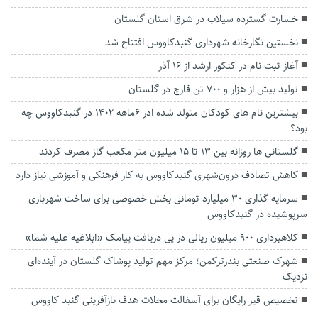
خسارت گسترده سیلاب در شرق استان گلستان
نخستین نگارخانه شهرداری گنبدکاووس افتتاح شد
آغاز ثبت نام در کنکور ارشد از ۱۶ آذر
تولید بیش از هزار و ۷۰۰ تن قارچ در گلستان
بیشترین نام های کودکان متولد شده ادر 6ماهه 1402 در گنبدکاووس چه
بود؟
گلستانی ها روزانه بین ۱۳ تا ۱۵ میلیون متر مکعب گاز مصرف کردند
کاهش تصادف درون‌شهری گنبدکاووس به کار فرهنکی و آموزشی نیاز دارد
سرمایه گذاری 30 میلیارد تومانی بخش خصوصی برای ساخت شهربازی
سرپوشیده در گنبدکاووس
کلاهبرداری ۹۰۰ میلیون ریالی در پی دریافت پیامک «ابلاغیه علیه شما»
شهرک صنعتی بندرترکمن؛ مرکز مهم تولید پوشاک گلستان در آینده‌ای
نزدیک
تخصیص قیر رایگان برای آسفالت محلات هدف بازآفرینی گنبد کاووس