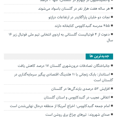
واکسیناسیون دز چهارم در گلستان؛ تنها 3 درصد
هر ساله هفت هزار نفر در گلستان باسواد می‌شوند
نجات دو خلبان پاراگلایدر در ارتفاعات درازنو
۴۵۵ مدرسه گنبدکاووس کتابخانه دارند
دعوت از ۴ فوتبالیست گلستانی به اردوی انتخابی تیم ملی فوتبال زیر ١۶
سال
جديدترين ها
جانباختگان تصادفات درون‌شهری گلستان ۱۷ درصد کاهش یافت
استاندار: بابک زنجانی با ۱۱ هلدینگ اقتصادی پیگیر سرمایه‌گذاری در
گلستان است
افزایش ۵۳ درصدی بارندگی‌ها در گلستان
اتفاقی عجیب در‌ گنبدکاووس و استان گلستان
امام جمعه گنبدکاووس: اخراج آمریکا از منطقه درحال نهایی‌شدن است
صدای شهروند: تیرهای چراغ برق روشن است