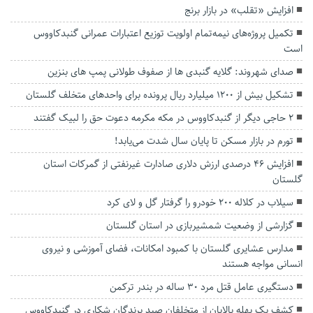
افزایش «تقلب» در بازار برنج
تکمیل پروژه‌های نیمه‌تمام اولویت توزیع اعتبارات عمرانی گنبدکاووس
است
صدای شهروند: گلایه گنبدی ها از صفوف طولانی پمپ های بنزین
تشکیل بیش از ۱۲۰۰ میلیارد ریال پرونده برای واحدهای متخلف گلستان
۲ حاجی دیگر از گنبدکاووس در‌ مکه مکرمه دعوت حق را لبیک گفتند
تورم در بازار مسکن تا پایان سال شدت می‌یابد!
افزایش ۴۶ درصدی ارزش دلاری صادارت غیرنفتی از گمرکات استان
گلستان
سیلاب در کلاله ۲۰۰ خودرو را گرفتار گل و لای کرد
گزارشی از وضعیت شمشیربازی در استان گلستان
مدارس عشایری گلستان با کمبود امکانات، فضای آموزشی و نیروی
انسانی مواجه‌ هستند
دستگیری عامل قتل مرد ۳۰ ساله در بندر ترکمن
کشف یک بهله بالابان از متخلفان صید پرندگان شکاری در گنبدکاووس