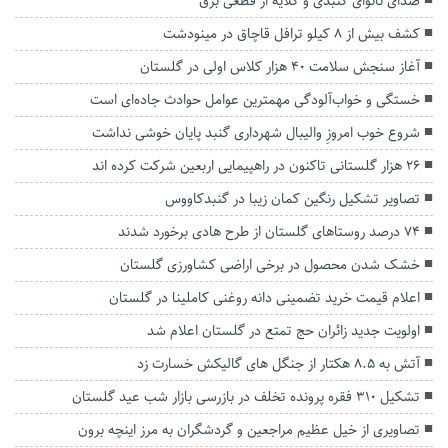
صدای نانوای گنبدی و گلایه از قطعی برق
کشف بیش از ۸ کیلو ترافل قاچاق در مینودشت
آغاز سنجش سلامت ۴۰ هزار کلاس اولی در گلستان
خستگی و خواب‌آلودگی مهمترین عوامل حوادث جاده‌ای است
شروع خوب امروزِ والیبال شهرداری گنبد پایان خوشی نداشت
۲۶ هزار گلستانی تاکنون در راهپیمایی اربعین شرکت کرده اند
تصاویر تشکیل رنگین کمان زیبا در‌ گنبدکاووس
۷۴ درصد روستاهای گلستان از طرح هادی برخورد شدند
خشک شدن محصول در برخی اراضی کشاورزی گلستان
اعلام قیمت خرید تضمینی دانه روغنی کاملینا در گلستان
اولویت جدید زائران حج تمتع در گلستان اعلام شد
آتش به ۸.۵ هکتار از جنگل های گالیکش خسارت زد
تشکیل ۳۱۰ فقره پرونده تخلف در بازرسی‌ بازار شب عید گلستان
تصاویری از خیل عظیم مراجعین و گردشگران به مرز اینچه برون