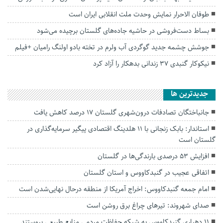
طوفان الاحرار نمایش وحدت ملت انقلابی ایران است
بساط دست‌فروشی در حاشیه جاده‌های گلستان برچیده می‌شود
جوشش چشمه جدید گوگردی آب ولرم در تخته بادو اولنگ رامیان +فیلم
نیکوکار گنبدی ۳۷ زندانی بدهکار را آزاد کرد
جديدترين ها
جانباختگان تصادفات درون‌شهری گلستان ۱۷ درصد کاهش یافت
استاندار: بابک زنجانی با ۱۱ هلدینگ اقتصادی پیگیر سرمایه‌گذاری در
گلستان است
افزایش ۵۳ درصدی بارندگی‌ها در گلستان
اتفاقی عجیب در‌ گنبدکاووس و استان گلستان
امام جمعه گنبدکاووس: اخراج آمریکا از منطقه درحال نهایی‌شدن است
صدای شهروند: تیرهای چراغ برق روشن است
۱۱ دهیاری گنبدکاووس به شبکه حفاظت مردمی منابع طبیعی پیوستند