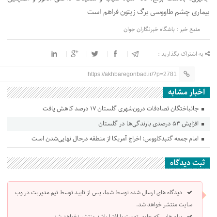
بیماری چشم طاووسی برگ زیتون فراهم است
منبع خبر : باشگاه خبرنگاران جوان
به اشتراک بگذارید :
https://akhbaregonbad.ir/?p=2781
اخبار مشابه
جانباختگان تصادفات درون‌شهری گلستان ۱۷ درصد کاهش یافت
افزایش ۵۳ درصدی بارندگی‌ها در گلستان
امام جمعه گنبدکاووس: اخراج آمریکا از منطقه درحال نهایی‌شدن است
ثبت دیدگاه
دیدگاه های ارسال شده توسط شما، پس از تایید توسط تیم مدیریت در وب
سایت منتشر خواهد شد.
پیام هایی که حاوی تهمت یا افترا باشد منتشر نخواهد شد.