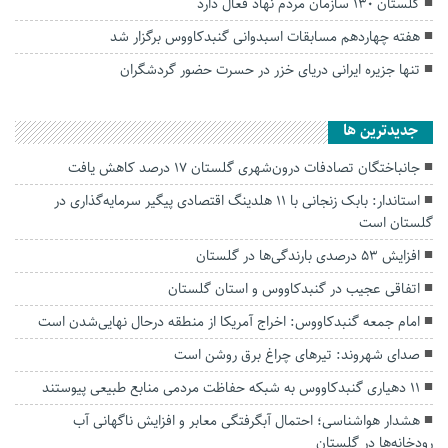
گلستان ۱۳۰ سازمان مردم نهاد فعال دارد
هفته چهاردهم مسابقات اسبدوانی گنبدکاووس برگزار شد
تنها جزیره ایرانی دریای خزر در حسرت حضور گردشگران
جديدترين ها
جانباختگان تصادفات درون‌شهری گلستان ۱۷ درصد کاهش یافت
استاندار: بابک زنجانی با ۱۱ هلدینگ اقتصادی پیگیر سرمایه‌گذاری در
گلستان است
افزایش ۵۳ درصدی بارندگی‌ها در گلستان
اتفاقی عجیب در‌ گنبدکاووس و استان گلستان
امام جمعه گنبدکاووس: اخراج آمریکا از منطقه درحال نهایی‌شدن است
صدای شهروند: تیرهای چراغ برق روشن است
۱۱ دهیاری گنبدکاووس به شبکه حفاظت مردمی منابع طبیعی پیوستند
هشدار هواشناسی؛ احتمال آبگرفتگی معابر و افزایش ناگهانی آب
رودخانه‌ها در گلستان