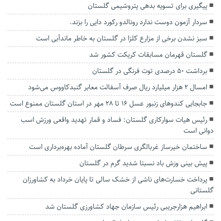
پیگیری برای تسویه بدهی پتروشیمی گلستان
سردار آزمون دوست ندارد رونالدو رکورد دایی را بزند.
سبز نشدن برخی از مزارع کلزا در گلستان به خاطر ماندآبی است
گلستان قهرمان مسابقات کریکت کشور شد
برداشت ۵۰ درصدی توت فرنگی در گلستان
امسال ۲ هزار میلیارد ریال صرف آسفالت معابر گنبدکاووس می‌شود
جابجایی کندو‌های زنبور عسل ۱۶ تا ۲۸ مهر در استان گلستان ممنوع است
رئیس هیات سوارکاری گلستان: فساد و قمار تهدید واقعی ورزش اسب
دوانی است
ساختمان خیرساز غربالگری سرطان گلستان آماده بهره‌برداری است
پیش بینی وزش باد نسبتا شدید گرم در گلستان
پرداخت خسارت‌های ناشی از خشک سالی تا پایان خرداد به کشاورزان
گلستانی
ابراهیم هزارجریبی رئیس سازمان جهاد کشاورزی گلستان شد