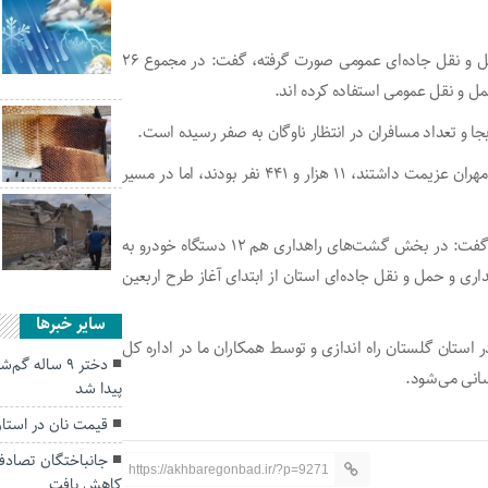
او با بیان اینکه بیش از ۹۵ درصد سفر‌های ایام اربعین در حمل و نقل جاده‌ای عمومی صورت گرفته، گفت: در مجموع ۲۶
جا و تعداد مسافران در انتظار ناوگان به صفر رسیده است.
او افزود: تعداد زواری که از استان با ناوگان اتوبوسرانی به مرز مهران عزیمت داشتند، ۱۱ هزار و ۴۴۱ نفر بودند، اما در مسیر
رئیس شورای هماهنگی امور راه و شهرسازی گلستان همچنین گفت: در بخش گشت‌های راهداری هم ۱۲ دستگاه خودرو به
ا در اداره کل راهداری و حمل و نقل جاده‌ای استان از ابتدای آغاز طرح اربعین
سایر خبرها
استان گلستان راه اندازی و توسط همکاران ما در اداره کل
دختر ۹ ساله 
سانی می‌شود.
پیدا شد
قیمت نان در استان
https://akhbaregonbad.ir/?p=9271
کاهش یافت