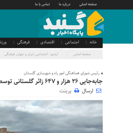
صفحه اصلی
درباره ما
تماس با ما
خانه
اجتماعی
اقتصادی
فرهنگی
ورزش
صدای شهروند
آگهی دولتی
صفحه اصلی
آرشیو :
اجتماعی
,
ایران و جهان
,
فرهنگی
رئیس شورای هماهنگی امور راه و شهرسازی گلستان
جابه‌جایی ۲۶ هزار و ۶۴۷ زائر گلستانی توسط ناوگان حمل و نقل عمومی در ایام اربعین
ارسال
پرینت