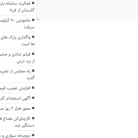
فعالیت سامانه بار
گلستان از فردا
خاموشی ۰
سرقت
واگذاری پارک های
ها است
فیلم شادی و جشن 
از برد دربی
راه مجلس از تخر
گذرد
افزایش عجیب قیمت 
آگهی استخدام کار
محور هراز ۲ روز مسدود است
دستگیر شد
دوچرخه سواری و مو