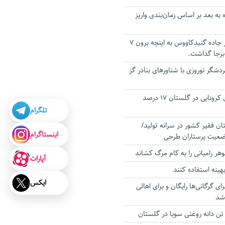
اه به بعد بر اساس زمان‌بندی واریز
واژگونی یک تیبا در جاده گنبدکاووس به اینچه برون ۷
رجا گذاشت.
۵ هزار گردشگر نوروزی با شناور‌های بنادر گز
آمار بستری‌ بیماران کرونایی در گلستان ۱۷ درصد
تلگرام
ن جزو ۴ استان فقیر کشور در سرانه تولید/
اینستاگرام
وضعیت پرستاران طرحی
هر رامیانی را به کام مرگ کشاند
آپارات
هینه استفاده کنند
ایکس
ای گرگانی‌ها رایگان و برای اهالی
شد