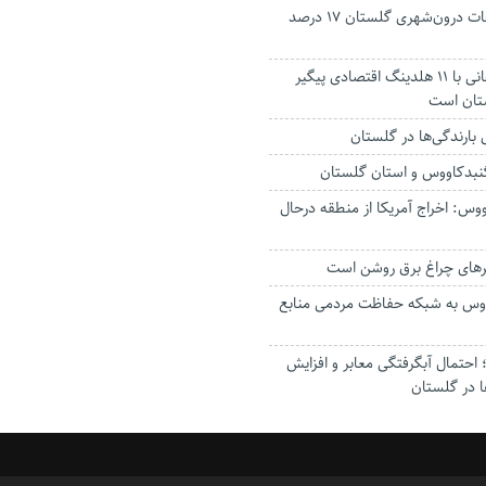
جانباختگان تصادفات درون‌شهری گلستان ۱۷ درصد
استاندار: بابک زنجانی با ۱۱ هلدینگ اقتصادی پیگیر
ستان است
گنبدکاووس و استان گلستان
وس: اخراج آمریکا از منطقه درحال
رهای چراغ برق روشن است
اووس به شبکه حفاظت مردمی منابع
حتمال آبگرفتگی معابر و افزایش
ا در گلستان