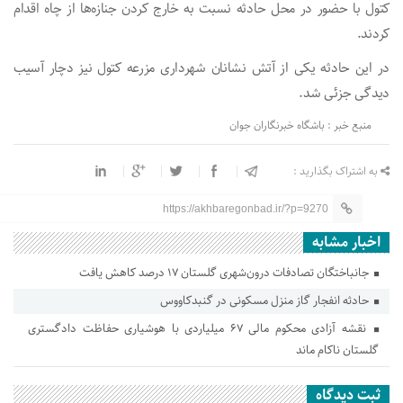
کتول با حضور در محل حادثه نسبت به خارج کردن جنازه‌ها از چاه اقدام
کردند.
در این حادثه یکی از آتش نشانان شهرداری مزرعه کتول نیز دچار آسیب
دیدگی جزئی شد.
منبع خبر : باشگاه خبرنگاران جوان
به اشتراک بگذارید :
https://akhbaregonbad.ir/?p=9270
اخبار مشابه
جانباختگان تصادفات درون‌شهری گلستان ۱۷ درصد کاهش یافت
حادثه انفجار گاز منزل مسکونی در گنبدکاووس
نقشه آزادی محکوم مالی ۶۷ میلیاردی با هوشیاری حفاظت دادگستری
گلستان ناکام ماند
ثبت دیدگاه