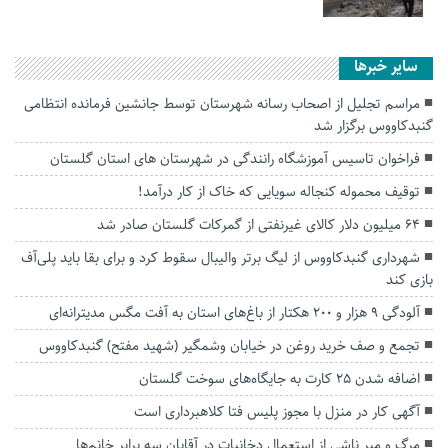
سایر خبرها
مراسم تجلیل از اصحاب رسانه شهرستان توسط جانشین فرمانده انتظامی
گنبدکاووس برگزار شد
فراخوان تاسيس آموزشگاه رانندگی در شهرستان های استان گلستان
توقیف محموله کنجاله سویایی که خاک از کار درآمد!
۶۴ میلیون دلار کالای غیرنفتی از گمرکات گلستان صادر شد
شهرداری گنبدکاووس از لیگ برتر والیبال سقوط کرد و برای بقا باید پلی‌آف
بازی کند
آلودگی ۹ هزار و ۲۰۰ هکتار از باغ‌های استان به آفت مگس مدیترانه‌ای
تجمع و صف خرید روغن در خیابان وشمگیر (شهید مفتح) گنبدکاووس
اضافه شدن ۲۵ کارت به جایگاه‌های سوخت گلستان
آگهی کار در منزل با مجوز پلیس فتا کلاهبرداری است
مرگ و میر ناشی از استعمال دخانیات در آقایان سه برابر خانم‌ها