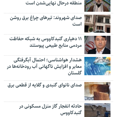
منطقه درحال نهایی‌شدن است
صدای شهروند: تیرهای چراغ برق روشن
است
۱۱ دهیاری گنبدکاووس به شبکه حفاظت
مردمی منابع طبیعی پیوستند
هشدار هواشناسی؛ احتمال آبگرفتگی
معابر و افزایش ناگهانی آب رودخانه‌ها در
گلستان
صدای نانوای گنبدی و گلایه از قطعی برق
حادثه انفجار گاز منزل مسکونی در
گنبدکاووس