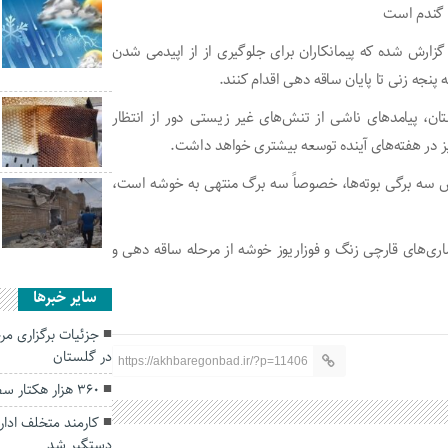
ی گندم است
 گزارش شده که پیمانکاران برای جلوگیری از از اپیدمی شدن
پنجه زنی تا پایان ساقه دهی اقدام کنند.
ان، پیامدهای ناشی از تنش‌های غیر زیستی دور از انتظار
یز در هفته‌های آینده توسعه بیشتری خواهد داشت.
ملکرد، حاصل از نقش سه برگی بوته‌ها، خصوصاً سه برگ منتهی به خوشه است،
بیماری‌های قارچی زنگ و فوزاریوز خوشه از مرحله ساقه دهی و
سایر خبرها
جزئیات برگزاری مر
در گلستان
https://akhbaregonbad.ir/?p=11406
۳۶۰ هزار هکتار سطح سبز گندم در استان گلستان
کارمند متخلف ادار
دستگیر شد