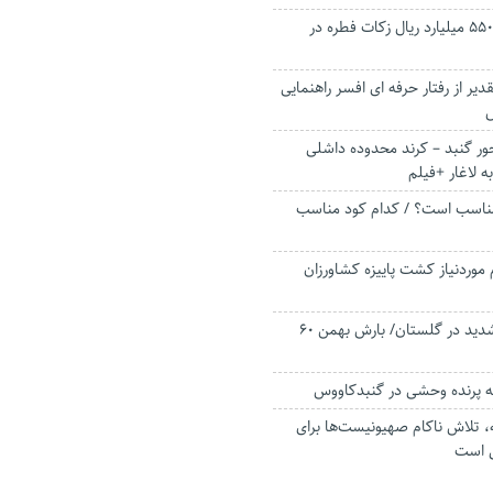
پیش‌بینی پرداخت ۵۵۰ میلیارد ریال زکات فطره در
یر از رفتار حرفه ای افسر راهنمایی
س
 گنبد – کرند محدوده داشلی
 لاغار +فیلم
مناسب است؟ / کدام کود مناسب
م موردنیاز کشت پاییزه کشاورزان
وقوع خشکسالی شدید در گلستان/ بارش بهمن ۶۰
پرنده وحشی در گنبدکاووس
، تلاش ناکام صهیونیست‌ها برای
ی است