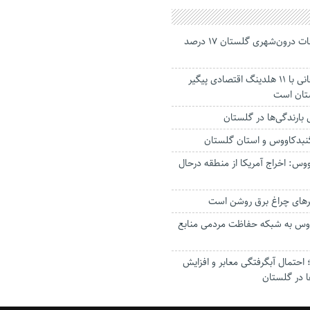
جانباختگان تصادفات درون‌شهری گلستان ۱۷ درصد
استاندار: بابک زنجانی با ۱۱ هلدینگ اقتصادی پیگیر
ستان است
گنبدکاووس و استان گلستان
وس: اخراج آمریکا از منطقه درحال
رهای چراغ برق روشن است
اووس به شبکه حفاظت مردمی منابع
حتمال آبگرفتگی معابر و افزایش
ا در گلستان