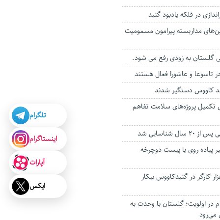
ندازی در فلکه یادبود گنبد
ین‌های مداربسته پیرامون مسمومیت
 گلستان به زودی رفع می شود.
در تاسوعا و عاشورا فعال هستند
بد کاووس دستگیر شدند
ی تکمیل پروژه‌های سلامت تفاهم
تلگرام
ال شناسایی شد
اینستاگرام
 پیاده روی یا پیست دوچرخه
آپارات
انه بیش از ۳ هزار کارگر در گنبدکاووس بیکار
ایکس
م در اولویت؛ گلستان با وحدت به
می‌رود