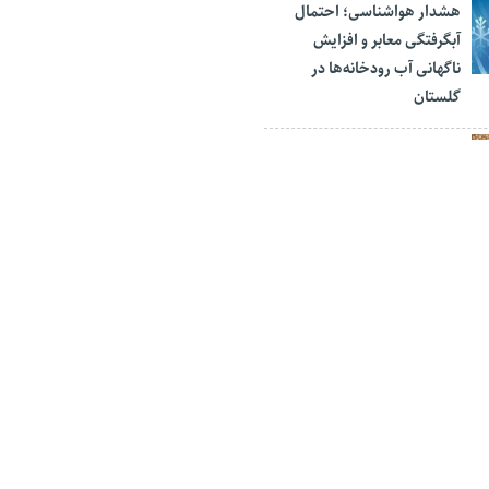
هشدار هواشناسی؛ احتمال
آبگرفتگی معابر و افزایش
ناگهانی آب رودخانه‌ها در
گلستان
صدای نانوای گنبدی و گلایه از
قطعی برق
حادثه انفجار گاز منزل
مسکونی در گنبدکاووس
 به استانبول راه اندازی خواهد
 پیشقراول صادرات کالا از گلستان