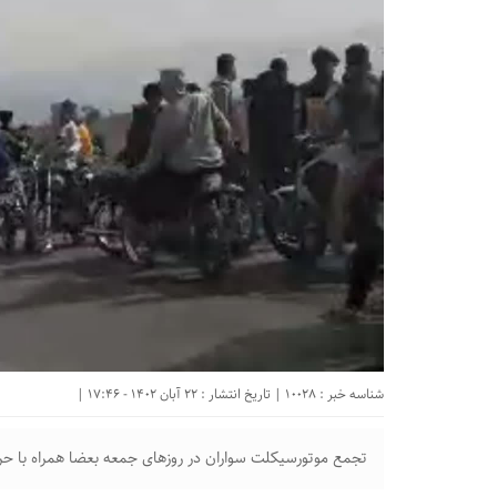
شناسه خبر : 10028 | تاریخ انتشار : 22 آبان 1402 - 17:46 |
تجمع موتورسیکلت سواران در روزهای جمعه بعضا همراه با حر