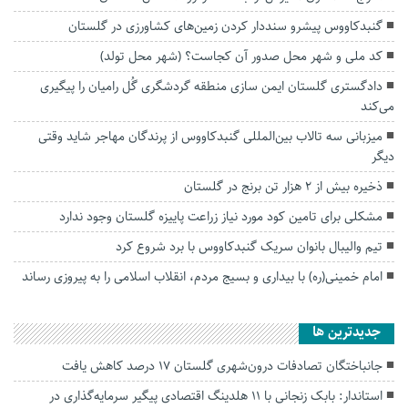
گنبدکاووس پیشرو سنددار کردن زمین‌های کشاورزی در گلستان
کد ملی و شهر محل صدور آن کجاست؟ (شهر محل تولد)
دادگستری گلستان ایمن سازی منطقه گردشگری گُل رامیان را پیگیری
می‌کند
میزبانی سه تالاب‌ بین‌المللی گنبدکاووس از پرندگان مهاجر شاید وقتی
دیگر
ذخیره بیش از ۲ هزار تن برنج در گلستان
مشکلی برای تامین کود مورد نیاز زراعت پاییزه گلستان وجود ندارد
تیم والیبال بانوان سریک گنبدکاووس با برد شروع کرد
امام خمینی(ره) با بیداری و بسیج مردم، انقلاب اسلامی را به پیروزی رساند
جديدترين ها
جانباختگان تصادفات درون‌شهری گلستان ۱۷ درصد کاهش یافت
استاندار: بابک زنجانی با ۱۱ هلدینگ اقتصادی پیگیر سرمایه‌گذاری در