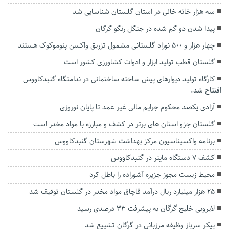
سه هزار خانه خالی در استان گلستان شناسایی شد
پیدا شدن دو گم شده در جنگل رنگو گرگان
چهار هزار و ۵۰۰ نوزاد گلستانی مشمول تزریق واکسن پنوموکوک هستند
گلستان قطب تولید ابزار و ادوات کشاورزی کشور است
کارگاه تولید دیوارهای پیش ساخته ساختمانی در ندامتگاه گنبدکاووس
افتتاح شد.
آزادی یکصد محکوم جرایم مالی غیر عمد تا پایان نوروزی
گلستان جزو استان های برتر در کشف و مبارزه با مواد مخدر است
برنامه واکسیناسیون مرکز بهداشت شهرستان گنبدکاووس
کشف 7 دستگاه ماينر در گنبدكاووس
محیط زیست مجوز جزیره آشوراده را باطل کرد
۲۵ هزار میلیارد ریال درآمد قاچاق مواد مخدر در گلستان توقیف شد
لایروبی خلیج گرگان به پیشرفت ۳۳ درصدی رسید
پیکر سرباز وظیفه مرزبانی در گرگان تشییع شد