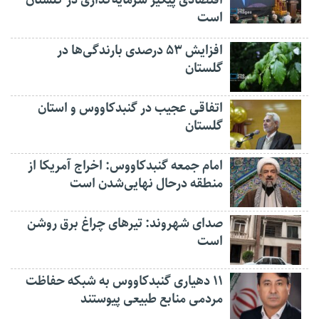
اقتصادی پیگیر سرمایه‌گذاری در گلستان
است
افزایش ۵۳ درصدی بارندگی‌ها در
گلستان
اتفاقی عجیب در‌ گنبدکاووس و استان
گلستان
امام جمعه گنبدکاووس: اخراج آمریکا از
منطقه درحال نهایی‌شدن است
صدای شهروند: تیرهای چراغ برق روشن
است
۱۱ دهیاری گنبدکاووس به شبکه حفاظت
مردمی منابع طبیعی پیوستند