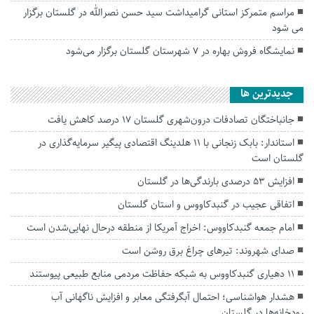
مراسم متمرکز استانی گرامیداشت سید حسن نصرالله در گلستان برگزار
می شود
نمایشگاه فروش بهاره در ۷ شهرستان گلستان برگزار می‌شود
جديدترين ها
جانباختگان تصادفات درون‌شهری گلستان ۱۷ درصد کاهش یافت
استاندار: بابک زنجانی با ۱۱ هلدینگ اقتصادی پیگیر سرمایه‌گذاری در
گلستان است
افزایش ۵۳ درصدی بارندگی‌ها در گلستان
اتفاقی عجیب در‌ گنبدکاووس و استان گلستان
امام جمعه گنبدکاووس: اخراج آمریکا از منطقه درحال نهایی‌شدن است
صدای شهروند: تیرهای چراغ برق روشن است
۱۱ دهیاری گنبدکاووس به شبکه حفاظت مردمی منابع طبیعی پیوستند
هشدار هواشناسی؛ احتمال آبگرفتگی معابر و افزایش ناگهانی آب
رودخانه‌ها در گلستان