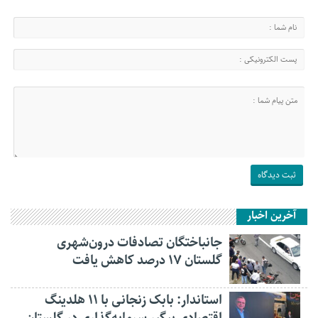
آخرین اخبار
جانباختگان تصادفات درون‌شهری
گلستان ۱۷ درصد کاهش یافت
استاندار: بابک زنجانی با ۱۱ هلدینگ