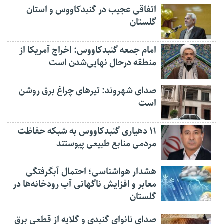
اتفاقی عجیب در‌ گنبدکاووس و استان
گلستان
امام جمعه گنبدکاووس: اخراج آمریکا از
منطقه درحال نهایی‌شدن است
صدای شهروند: تیرهای چراغ برق روشن
است
۱۱ دهیاری گنبدکاووس به شبکه حفاظت
مردمی منابع طبیعی پیوستند
هشدار هواشناسی؛ احتمال آبگرفتگی
معابر و افزایش ناگهانی آب رودخانه‌ها در
گلستان
صدای نانوای گنبدی و گلایه از قطعی برق