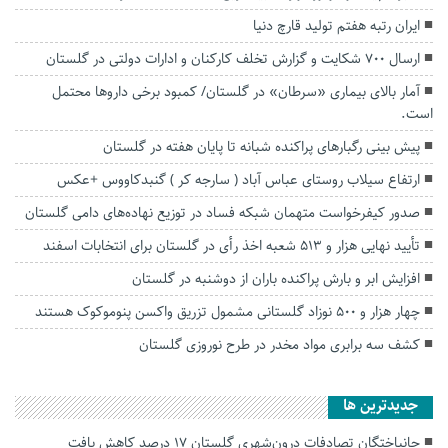
ایران رتبه هفتم تولید قارچ دنیا
ارسال ۷۰۰ شکایت و گزارش تخلف کارکنان و ادارات دولتی در گلستان
آمار بالای بیماری «سرطان» در گلستان/ کمبود برخی داروها محتمل
است‌.
پیش بینی رگبار‌های پراکنده شبانه تا پایان هفته در گلستان
ارتفاع سیلاب روستای عباس آباد ( سارجه کر ) گنبدکاووس +عکس
صدور کیفرخواست متهمان شبکه فساد در توزیع نهاده‌های دامی گلستان
تأیید نهایی هزار و ۵۱۳ شعبه اخذ رأی در گلستان برای انتخابات اسفند
افزایش ابر و بارش پراکنده باران از دوشنبه در گلستان
چهار هزار و ۵۰۰ نوزاد گلستانی مشمول تزریق واکسن پنوموکوک هستند
کشف سه برابری مواد مخدر در طرح نوروزی گلستان
جديدترين ها
جانباختگان تصادفات درون‌شهری گلستان ۱۷ درصد کاهش یافت