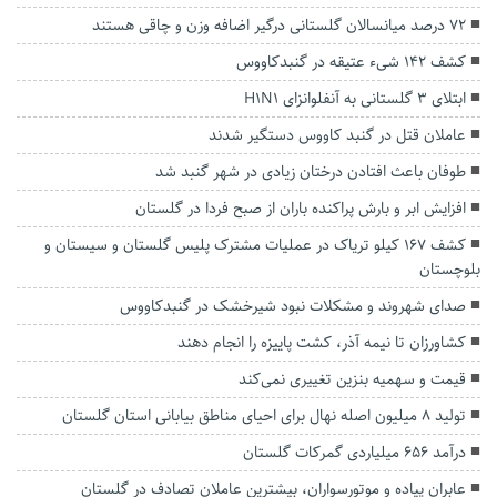
۷۲ درصد میانسالان گلستانی درگیر اضافه وزن و چاقی هستند
کشف ۱۴۲ شیء عتیقه در گنبدکاووس
ابتلای ۳ گلستانی به آنفلوانزای H1N1
عاملان قتل در گنبد کاووس دستگیر شدند
طوفان باعث افتادن درختان زیادی در شهر گنبد شد
افزایش ابر و بارش پراکنده باران از صبح فردا در گلستان
کشف ۱۶۷ کیلو تریاک در عملیات مشترک پلیس گلستان و سیستان و
بلوچستان
صدای شهروند و مشکلات نبود شیرخشک در گنبدکاووس
کشاورزان تا نیمه آذر، کشت پاییزه را انجام دهند
قیمت و سهمیه بنزین تغییری نمی‌کند
تولید ۸ میلیون اصله نهال برای احیای مناطق بیابانی استان گلستان
درآمد ۶۵۶ میلیاردی گمرکات گلستان
عابران پیاده و موتورسواران، بیشترین عاملان تصادف در گلستان