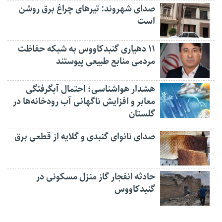
صدای شهروند: تیرهای چراغ برق روشن
است
۱۱ دهیاری گنبدکاووس به شبکه حفاظت
مردمی منابع طبیعی پیوستند
هشدار هواشناسی؛ احتمال آبگرفتگی
معابر و افزایش ناگهانی آب رودخانه‌ها در
گلستان
صدای نانوای گنبدی و گلایه از قطعی برق
حادثه انفجار گاز منزل مسکونی در
گنبدکاووس