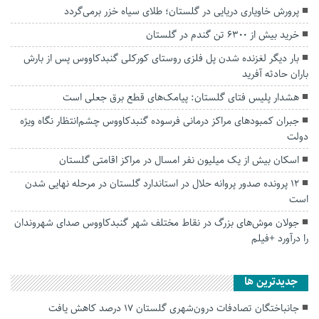
پرورش خاویاری دریایی در گلستان؛ طلای سیاه خزر برمی‌گردد
خرید بیش از ۶۳۰۰ تن گندم در گلستان
بار دیگر لغزنده شدن پل فلزی روستای کورکلی گنبدکاووس پس از بارش
باران حادثه آفرید
هشدار پلیس فتای گلستان: پیامک‌های قطع برق جعلی است
جبران کمبودهای مراکز درمانی فرسوده گنبدکاووس چشم‌انتظار نگاه ویژه
دولت
اسکان بیش از یک میلیون نفر امسال در مراکز اقامتی گلستان
۱۲ پرونده صدور پروانه حلال در استاندارد گلستان در مرحله نهایی شدن
است
جولان موش‌های بزرگ در نقاط مختلف شهر گنبدکاووس صدای شهروندان
را درآورد +فیلم
جديدترين ها
جانباختگان تصادفات درون‌شهری گلستان ۱۷ درصد کاهش یافت