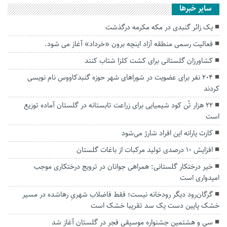
سایر خبرها
یک زائر گنبدی در مکه مکرمه درگذشت
فعالیت رسمی منطقه آزاد اینچه برون «خرداد» آغاز می شود.
کشاورزان گلستانی برای کشت کلزا شتاب کنند
۲۰۴ نفر برای عضویت در شوراهای شهر حوزه گنبدکاووس نام نویسی
کردند
۲۲ هزار تُن کود شیمیایی برای زراعت تابستانه در گلستان آماده توزیع
است
کارت یارانه این افراد شارژ می‌شود
افزایش ۱۰ درصدی تولید مرکبات از باغات گلستان
خیر درختکار گلستانی: همراهی جوانان در ترویج درختکاری موجب
امیدواری است
گرگان‌رود دیگر رودخانه نیست؛ فقط فاضلاب شهریِ رهاشده در مسیر
خشک پایین دست یک سد تقریبا خشک است
سی و هشتمین جشنواره موسیقی فجر در گلستان آغاز شد