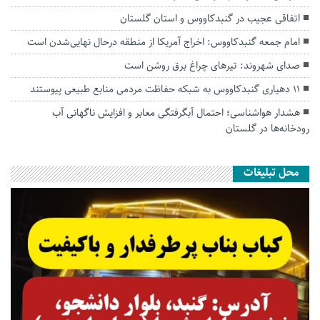
اتفاقی عجیب در‌ گنبدکاووس و استان گلستان
امام جمعه گنبدکاووس: اخراج آمریکا از منطقه درحال نهایی‌شدن است
صدای شهروند: تیرهای چراغ برق روشن است
۱۱ دهیاری گنبدکاووس به شبکه حفاظت مردمی منابع طبیعی پیوستند
هشدار هواشناسی؛ احتمال آبگرفتگی معابر و افزایش ناگهانی آب
رودخانه‌ها در گلستان
محل تبلیغات