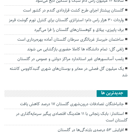
سالانه ۱۴ میلیون راس دام سبک و سنگین ذبح می‌شود
گلستان پیشتاز اجرای طرح کشت قراردادی گندم در کشور است
واردات ۳۰ هزار راس دام؛ استراتژی گلستان برای کنترل تورم گوشت قرمز
برف پاییزی، ییلاق و کوهستان‌های گلستان را فرا می‌گیرد
ساختمان خیرساز غربالگری سرطان گلستان آماده بهره‌برداری است
زلفی گل: تمام دانشگاه ها کاملا حضوری بازگشایی می شوند
پلمب آسانسورهای غیر استاندارد مراکز دولتی و عمومی در گلستان
یک میلیون گل فصلی در معابر و بوستان‌های شهری گنبدکاووس کاشته
شد
جديدترين ها
جانباختگان تصادفات درون‌شهری گلستان ۱۷ درصد کاهش یافت
استاندار: بابک زنجانی با ۱۱ هلدینگ اقتصادی پیگیر سرمایه‌گذاری در
گلستان است
افزایش ۵۳ درصدی بارندگی‌ها در گلستان