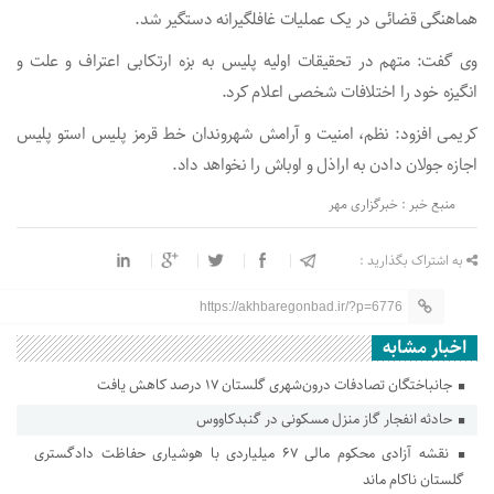
هماهنگی قضائی در یک عملیات غافلگیرانه دستگیر شد.
وی گفت: متهم در تحقیقات اولیه پلیس به بزه ارتکابی اعتراف و علت و
انگیزه خود را اختلافات شخصی اعلام کرد.
کریمی افزود: نظم، امنیت و آرامش شهروندان خط قرمز پلیس استو پلیس
اجازه جولان دادن به اراذل و اوباش را نخواهد داد.
منبع خبر : خبرگزاری مهر
به اشتراک بگذارید :
https://akhbaregonbad.ir/?p=6776
اخبار مشابه
جانباختگان تصادفات درون‌شهری گلستان ۱۷ درصد کاهش یافت
حادثه انفجار گاز منزل مسکونی در گنبدکاووس
نقشه آزادی محکوم مالی ۶۷ میلیاردی با هوشیاری حفاظت دادگستری
گلستان ناکام ماند