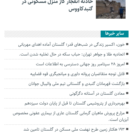
حادثه انفجار گاز منزل مسکونی در
گنبدکاووس
سایر خبرها
خون، اکسیر زندگی در شب‌های قدر؛ گلستان آماده اهدای مهربانی
اتحادیه طلا و جواهر تهران: حباب سکه در حال تخلیه شدن است.
امروز ۲۸ سپتامبر روز جهانی دسترسی به اطلاعات است
قابل توجه متقاضیان پروانه داوری و میانجیگری قوه قضاییه
بازگشت قهرمانان گنبدی و گلستانی تیم ملی والیبال جوانان
معادن گلستان در آستانه دگرگونی
بهره‌برداری از پتروشیمی گلستان تا قبل از پایان دولت سیزدهم
مزارع پرورش ماهیان گرمابی گلستان عاری از بیماری عفونی مخصوص
آبزیان است.
۱۹۳ هکتار زمین طرح نهضت ملی مسکن در گلستان تامین شد