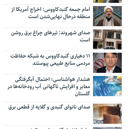
امام جمعه گنبدکاووس: اخراج آمریکا از
منطقه درحال نهایی‌شدن است
صدای شهروند: تیرهای چراغ برق روشن
است
۱۱ دهیاری گنبدکاووس به شبکه حفاظت
مردمی منابع طبیعی پیوستند
هشدار هواشناسی؛ احتمال آبگرفتگی
معابر و افزایش ناگهانی آب رودخانه‌ها در
گلستان
صدای نانوای گنبدی و گلایه از قطعی برق