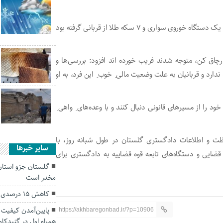
حیدر آسیابی افزود: متهم با این ادعای واهی، فقط در یک مورد یک دستگاه خوروی سواری و ۷ سکه طلا از قربانی گرفته بود
ارچاق کن، متوجه شدند فریب خورده اند افزود: بررسی‌ها و
ارد و قربانیان به علت وضعیت مالی ِ خوب ِ این فرد، به او
را از مسیر‌های قانونی دنبال کنند و با وعده‌های ِ واهی ِ
ت: مردم می‌توانند در تماس با شماره ۱۵۸۰ حفاظت و اطلاعات دادگستری گلستان در طول شبانه روز، با
سایر خبرها
 قضایی و دستگاه‌های تابعه قوه قضاییه به دادگستری برای
گلستان جزو استان 
مخدر است
کاهش ۱۵ درصدی جوجه ریزی در گلستان
پایین‌آمدن کیفیت 
https://akhbaregonbad.ir/?p=10906
همراه اول در گنبدکا