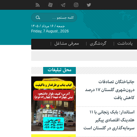
جمعه / ۱۶ مرداد / ۱۴۰۵
Friday, 7 August , 2026
یادداشت
گردشگری
معرفی مشاغل
محل تبلیغات
جانباختگان تصادفات
درون‌شهری گلستان ۱۷ درصد
کاهش یافت
استاندار: بابک زنجانی با ۱۱
هلدینگ اقتصادی پیگیر
سرمایه‌گذاری در گلستان است