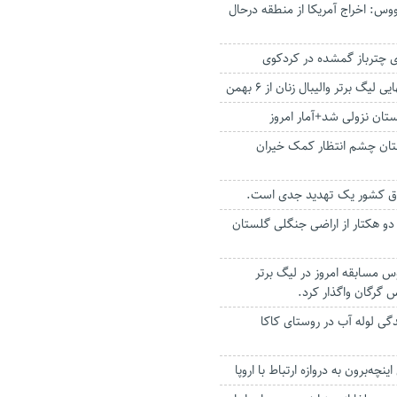
وس: اخراج آمریکا از منطقه درحال
 چترباز گمشده در کردکوی
 لیگ برتر والیبال زنان از ۶ بهمن
ستان نزولی شد+آمار امروز
گلستان چشم انتظار کمک خیران
شرق کشور یک تهدید جدی است.
دو هکتار از اراضی جنگلی گلستان
 مسابقه امروز در لیگ برتر
اس گرگان واگذار کرد.
ی لوله آب در روستای کاکا
نچه‌برون به دروازه ارتباط با اروپا