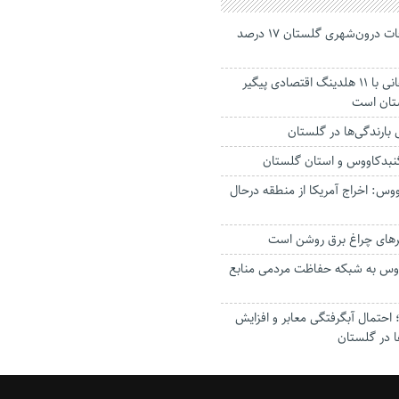
جانباختگان تصادفات درون‌شهری گلستان ۱۷ درصد
استاندار: بابک زنجانی با ۱۱ هلدینگ اقتصادی پیگیر
ستان است
گنبدکاووس و استان گلستان
وس: اخراج آمریکا از منطقه درحال
رهای چراغ برق روشن است
اووس به شبکه حفاظت مردمی منابع
حتمال آبگرفتگی معابر و افزایش
ا در گلستان