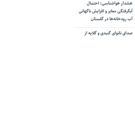
هشدار هواشناسی؛ احتمال
آبگرفتگی معابر و افزایش ناگهانی
آب رودخانه‌ها در گلستان
صدای نانوای گنبدی و گلایه از
قطعی برق
حادثه انفجار گاز منزل مسکونی
در گنبدکاووس
در کارخانه سیمان گالکیش
گرگان دستگیر شدند
ع سطح شهر گنبد شناسایی شد
 هزار نفر از مردم گنبدکاووس در سن