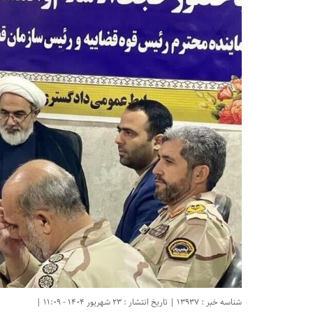
شناسه خبر : 13937 | تاریخ انتشار : 23 شهریور 1404 - 11:09 |