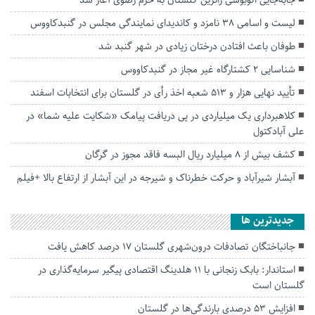
جابه‌جایی اتوبوسی زائرین گلستان به حرم رضوی آغاز شد
لیست و اسامی ۳۸ نامزد و کاندیدای نمایندگی مجلس در گنبدکاووس
طوفان باعث افتادن درختان زیادی در شهر گنبد شد
شناسایی ۲ کشتارگاه غیر مجاز در گنبدکاووس
تأیید نهایی هزار و ۵۱۳ شعبه اخذ رأی در گلستان برای انتخابات اسفند
کلاهبرداری یک میلیاردی در پی دریافت پیامک «شکایت علیه شما» در
علی آبادکتول
کشف بیش از ۸ میلیارد ریال البسه فاقد مجوز در گرگان
آبشار شیرآباد و حرکت خطرناک و شیرجه در این آبشار از ارتفاع بالا +فیلم
جديدترين ها
جانباختگان تصادفات درون‌شهری گلستان ۱۷ درصد کاهش یافت
استاندار: بابک زنجانی با ۱۱ هلدینگ اقتصادی پیگیر سرمایه‌گذاری در
گلستان است
افزایش ۵۳ درصدی بارندگی‌ها در گلستان