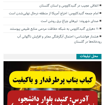
اتفاقی عجیب در‌ گنبدکاووس و استان گلستان
امام جمعه گنبدکاووس: اخراج آمریکا از منطقه درحال نهایی‌شدن است
صدای شهروند: تیرهای چراغ برق روشن است
۱۱ دهیاری گنبدکاووس به شبکه حفاظت مردمی منابع طبیعی پیوستند
هشدار هواشناسی؛ احتمال آبگرفتگی معابر و افزایش ناگهانی آب
رودخانه‌ها در گلستان
محل تبلیغات