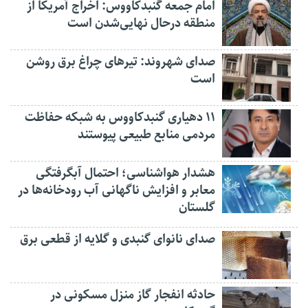
امام جمعه گنبدکاووس: اخراج آمریکا از
منطقه درحال نهایی‌شدن است
صدای شهروند: تیرهای چراغ برق روشن
است
۱۱ دهیاری گنبدکاووس به شبکه حفاظت
مردمی منابع طبیعی پیوستند
هشدار هواشناسی؛ احتمال آبگرفتگی
معابر و افزایش ناگهانی آب رودخانه‌ها در
گلستان
صدای نانوای گنبدی و گلایه از قطعی برق
حادثه انفجار گاز منزل مسکونی در