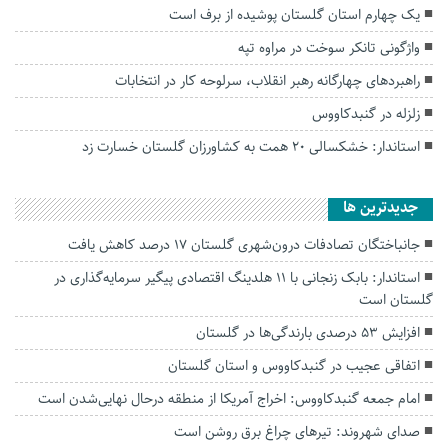
یک چهارم استان گلستان پوشیده از برف است
واژگونی تانکر سوخت در مراوه تپه
راهبرد‌های چهارگانه رهبر انقلاب، سرلوحه کار در انتخابات
زلزله در گنبدکاووس
استاندار: خشکسالی ۲۰ همت به کشاورزان گلستان خسارت زد
جديدترين ها
جانباختگان تصادفات درون‌شهری گلستان ۱۷ درصد کاهش یافت
استاندار: بابک زنجانی با ۱۱ هلدینگ اقتصادی پیگیر سرمایه‌گذاری در
گلستان است
افزایش ۵۳ درصدی بارندگی‌ها در گلستان
اتفاقی عجیب در‌ گنبدکاووس و استان گلستان
امام جمعه گنبدکاووس: اخراج آمریکا از منطقه درحال نهایی‌شدن است
صدای شهروند: تیرهای چراغ برق روشن است