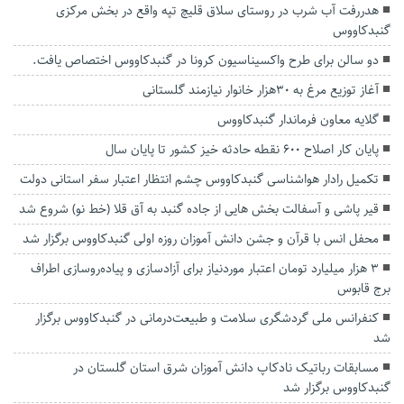
هدررفت آب شرب در روستای سلاق قلیچ تپه واقع در بخش مرکزی
گنبدکاووس
دو سالن برای طرح واکسیناسیون کرونا در گنبدکاووس اختصاص یافت.
آغاز توزیع مرغ به ۳۰هزار خانوار نیازمند گلستانی
گلایه معاون فرماندار گنبدکاووس
پایان کار اصلاح ۶۰۰ نقطه حادثه خیز کشور تا پایان سال
تکمیل رادار هواشناسی گنبدکاووس چشم انتظار اعتبار سفر استانی دولت
قیر پاشی و آسفالت بخش هایی از جاده گنبد به آق قلا (خط نو) شروع شد
محفل انس با قرآن و جشن دانش آموزان روزه اولی گنبدکاووس برگزار شد
۳ هزار میلیارد تومان اعتبار موردنیاز برای آزادسازی و پیاده‌روسازی اطراف
برج قابوس
کنفرانس ملی گردشگری سلامت و طبیعت‌درمانی در گنبدکاووس برگزار
شد
مسابقات رباتیک نادکاپ دانش آموزان شرق استان گلستان در
گنبدکاووس برگزار شد