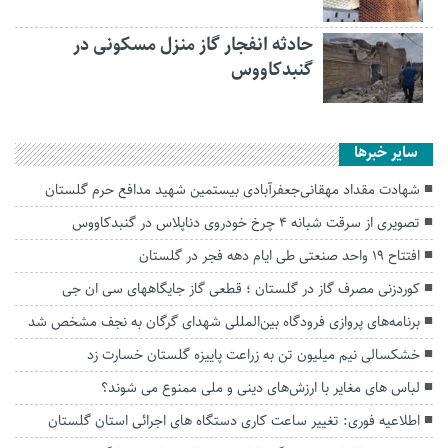
حادثه انفجار گاز منزل مسکونی در
گنبدکاووس
سایر خبرها
شهادت مقداد مهقانی‌جعفرآبادی بیستمین شهید مدافع حرم گلستان
تصویری از سرقت شبانه ۴ چرخ خودروی دناپلاس در گنبدکاووس
افتتاح ۱۹ واحد صنعتی طی ایام دهه فجر در گلستان
کوردزنی مصرف گاز در گلستان ؛ قطعی گاز جایگاههای سی ان جی
برنامه‌های پروازی فرودگاه بین‌المللی شهدای گرگان به نجف مشخص شد
خشکسالی نیم میلیون تن به زراعت پاییزه گلستان خسارت زد
لباس های مغایر با ارزش‌های دینی و ملی ممنوع می شوند؟
اطلاعیه فوری: تغییر ساعت کاری دستگاه های اجرائی استان گلستان