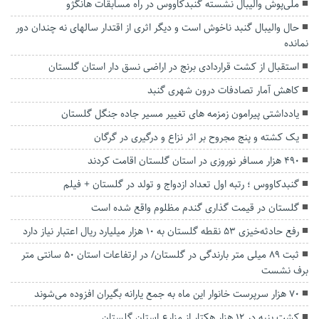
ملی‌پوش والیبال نشسته گنبدکاووس در راه مسابقات هانگژو
حال والیبال گنبد ناخوش است و دیگر اثری از اقتدار سالهای نه چندان دور
نمانده
استقبال از کشت قراردادی برنج در اراضی نسق دار استان گلستان
کاهش آمار تصادفات درون شهری گنبد
یادداشتی پیرامون زمزمه های‌ تغییر مسیر‌ جاده جنگل گلستان‌
یک کشته و پنج مجروح بر اثر نزاع و درگیری در گرگان
۴۹۰ هزار مسافر نوروزی در استان گلستان اقامت کردند
گنبدکاووس ؛ رتبه اول تعداد ازدواج و تولد در گلستان + فیلم
گلستان در قیمت گذاری گندم مظلوم واقع شده است
رفع حادثه‌خیزی ۵۳ نقطه گلستان به ۱۰ هزار میلیارد ریال اعتبار نیاز دارد
ثبت ۸۹ میلی متر بارندگی در گلستان/ در ارتفاعات استان ۵۰ سانتی متر
برف نشست
۷۰ هزار سرپرست خانوار این ماه به جمع یارانه بگیران افزوده می‌شوند
کشت پنبه در ۱۲ هزار هکتار از مزارع استان گلستان