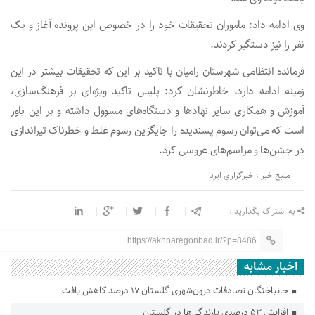
وی ادامه داد: ماموران تحقیقات خود را در خصوص این پرونده آغاز و یک
نفر را نیز دستگیر کردند.
فرمانده انتظامی شهرستان رامیان با تاکید بر این که تحقیقات بیشتر در این
زمینه ادامه دارد، خاطرنشان کرد: پلیس تاکید ویژه‌ای بر فرهنگ‌سازی،
آموزش و همکاری سایر نهادها و دستگاه‌های مسوول داشته و بر این باور
است که می‌توان رسوم پسندیده را جایگزین رسوم غلط و خطرناک تیراندازی
در جشن‌ها و مراسم‌های عروسی کرد.
منبع خبر : خبرگزاری ایرنا
به اشتراک بگذارید :
https://akhbaregonbad.ir/?p=8486
اخبار مشابه
جانباختگان تصادفات درون‌شهری گلستان ۱۷ درصد کاهش یافت
افزایش ۵۳ درصدی بارندگی‌ها در گلستان