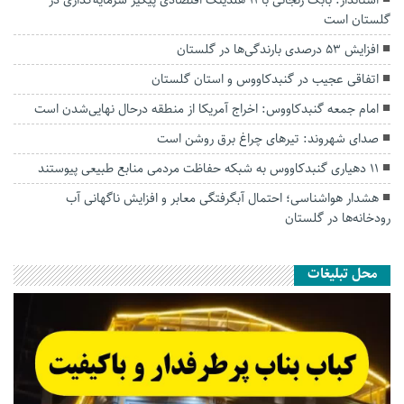
استاندار: بابک زنجانی با ۱۱ هلدینگ اقتصادی پیگیر سرمایه‌گذاری در
گلستان است
افزایش ۵۳ درصدی بارندگی‌ها در گلستان
اتفاقی عجیب در‌ گنبدکاووس و استان گلستان
امام جمعه گنبدکاووس: اخراج آمریکا از منطقه درحال نهایی‌شدن است
صدای شهروند: تیرهای چراغ برق روشن است
۱۱ دهیاری گنبدکاووس به شبکه حفاظت مردمی منابع طبیعی پیوستند
هشدار هواشناسی؛ احتمال آبگرفتگی معابر و افزایش ناگهانی آب
رودخانه‌ها در گلستان
محل تبلیغات