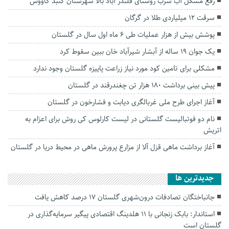
رفع مشکل آب شرب روستای قلندر آباد بالا شهرستان گنبد کاووس
سرقت ۱۲ میلیاردی طلا در گرگان
پوشش بیش از هزار عملیات طی ۶ ماه اول سال در گلستان
یک جوان ۱۹ ساله از آبشار شیرآباد خان ببین سقوط کرد
مشکلی برای تامین کود مورد نیاز زراعت پاییزه گلستان وجود ندارد
پیش بینی برداشت ۱۸۰ هزار تن چغندرقند در گلستان
آغاز اجرای طرح ملی غربالگری دیابت و فشارخون در گلستان
نام دو فوتبالیست گلستانی در لیست کارلوس کی روش برای اعزام به
اتریش
آغاز برداشت ماهی قزل آلا از مزارع پرورش ماهی در محیط دریا در گلستان
جديدترين ها
جانباختگان تصادفات درون‌شهری گلستان ۱۷ درصد کاهش یافت
استاندار: بابک زنجانی با ۱۱ هلدینگ اقتصادی پیگیر سرمایه‌گذاری در
گلستان است