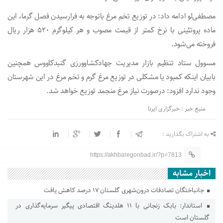
مصطفی‌لو ادامه داد: در توزیع تخم مرغ باتوجه به فرارسیدن فصل گرما، این
ماده پروتئینی با نرخ کمتر از قیمت مصوب و هر کیلوگرم ۵۲۰ هزار ریال
فروخته می‌شود.
مسوول ستاد تنظیم بازار مدیریت جهادکشاوورزی گنبدکاووس همچنین
بابیان اینکه کمبود یا مشکلی در توزیع مرغ گرم و تخم مرغ در این شهرستان
وجود ندارد افزود: درصورت نیاز مرغ منجمد توزیع خواهد شد.
منبع خبر : خبرگزاری ایرنا
به اشتراک بگذارید :
https://akhbaregonbad.ir/?p=7813
اخبار مشابه
جانباختگان تصادفات درون‌شهری گلستان ۱۷ درصد کاهش یافت
استاندار: بابک زنجانی با ۱۱ هلدینگ اقتصادی پیگیر سرمایه‌گذاری در
گلستان است