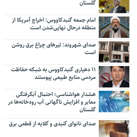
گلستان
امام جمعه گنبدکاووس: اخراج آمریکا از
منطقه درحال نهایی‌شدن است
صدای شهروند: تیرهای چراغ برق روشن
است
۱۱ دهیاری گنبدکاووس به شبکه حفاظت
مردمی منابع طبیعی پیوستند
هشدار هواشناسی؛ احتمال آبگرفتگی
معابر و افزایش ناگهانی آب رودخانه‌ها در
گلستان
صدای نانوای گنبدی و گلایه از قطعی برق