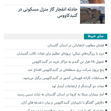
حادثه انفجار گاز منزل مسکونی در
گنبدکاووس
سایر خبرها
فضای مطلوب انتخاباتی در استان گلستان
نبرد با ریزگردهای نمکی؛ پروژه‌ای عظیم برای نجات تالاب گمیشان
تحویل ۶۵ هزار تن گندم به مراکز خرید در گنبدکاووس
پنج پروژه شرکت برق منطقه‌ای در گنبدکاووس افتتاح شد
مسابقات کاراته قهرمانی کشور در گنبدکاووس برگزار می‌شود.
نجات دو گردشگر از ارتفاعات آبشار لوه
آمار بیماران مبتلا به کرونا در استان گلستان به ثبات نسبی رسید
دقایقی گفتگو با نابینایان گنبدکاووس و بیان دغدغه های آنان
حادثه ای که با خوش شانسی منجر به فاجعه نشد، چه کسی