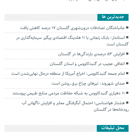
جديدترين ها
جانباختگان تصادفات درون‌شهری گلستان ۱۷ درصد کاهش یافت
استاندار: بابک زنجانی با ۱۱ هلدینگ اقتصادی پیگیر سرمایه‌گذاری در
گلستان است
افزایش ۵۳ درصدی بارندگی‌ها در گلستان
اتفاقی عجیب در‌ گنبدکاووس و استان گلستان
امام جمعه گنبدکاووس: اخراج آمریکا از منطقه درحال نهایی‌شدن است
صدای شهروند: تیرهای چراغ برق روشن است
۱۱ دهیاری گنبدکاووس به شبکه حفاظت مردمی منابع طبیعی پیوستند
هشدار هواشناسی؛ احتمال آبگرفتگی معابر و افزایش ناگهانی آب
رودخانه‌ها در گلستان
محل تبلیغات