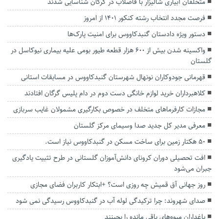
متخلفان آبیاری شالیزار با فاضلاب در گرگان شناسایی شدند
فرصت مجدد انتخاب رشته کنکور ۱۴۰۱ از امروز
دستور ویژه دادستان گنبدکاووس برای امنیت پارک‌ها
واکسینه شدن بیش از ۶۰۰ هزار قطعه طیور بومی علیه بیماری نیوکاسل در
گلستان
قهرمانی جودوکاران نونهال شهرستان گنبدکاووس در مسابقات استانی
کلاهبرداران خرید لوازم خانگی دست دوم در دام پلیس گرگان افتادند
مجازات کارفرما‌های متخلف در خصوص بکارگیری مشمولان غایب سربازی
معرفی مدیر کل جدید صدا وسیمای مرکز گلستان
۵۰ هکتار زمین برای ساخت مسکن در گنبدکاووس نیاز است.
افت تحصیلی دوران کرونای دانش‌آموزان گلستانی در طرح تثبیت یادگیری
جبران می‌شود
روز جهانی آق قمیش چه روزی است؟ +ابتکار کاربران فضای مجازی
صدای شهروند: چرا ترکیدگی لوله آب در گنبدکاووس رسیدگی نمی شود
باغداران میوه‌های باقی مانده را بچینند