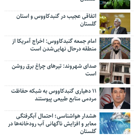
اتفاقی عجیب در‌ گنبدکاووس و استان
گلستان
امام جمعه گنبدکاووس: اخراج آمریکا از
منطقه درحال نهایی‌شدن است
صدای شهروند: تیرهای چراغ برق روشن
است
۱۱ دهیاری گنبدکاووس به شبکه حفاظت
مردمی منابع طبیعی پیوستند
هشدار هواشناسی؛ احتمال آبگرفتگی
معابر و افزایش ناگهانی آب رودخانه‌ها در
گلستان