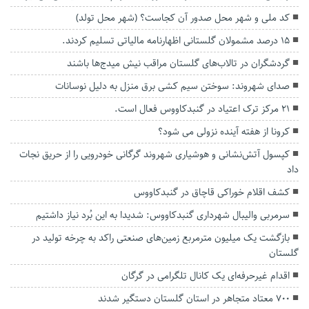
کد ملی و شهر محل صدور آن کجاست؟ (شهر محل تولد)
۱۵ درصد مشمولان گلستانی اظهارنامه مالیاتی تسلیم کردند.
گردشگران در تالاب‌های گلستان مراقب نیش میدج‌ها باشند
صدای شهروند: سوختن سیم کشی برق منزل به دلیل نوسانات
۲۱ مرکز ترک اعتیاد در گنبدکاووس فعال است.
کرونا از هفته آینده نزولی می شود؟
کپسول آتش‌نشانی و هوشیاری شهروند گرگانی خودرویی را از حریق نجات
داد
کشف اقلام خوراکی قاچاق در گنبدکاووس
سرمربی والیبال شهرداری گنبدکاووس: شدیدا به این بُرد نیاز داشتیم
بازگشت یک میلیون مترمربع زمین‌های صنعتی راکد به چرخه تولید در
گلستان
اقدام غیرحرفه‌ای یک کانال تلگرامی در گرگان
۷۰۰ معتاد متجاهر در استان گلستان دستگیر شدند