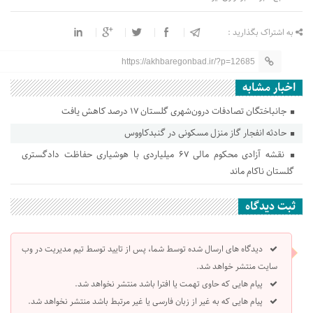
به اشتراک بگذارید :
https://akhbaregonbad.ir/?p=12685
اخبار مشابه
جانباختگان تصادفات درون‌شهری گلستان ۱۷ درصد کاهش یافت
حادثه انفجار گاز منزل مسکونی در گنبدکاووس
نقشه آزادی محکوم مالی ۶۷ میلیاردی با هوشیاری حفاظت دادگستری
گلستان ناکام ماند
ثبت دیدگاه
دیدگاه های ارسال شده توسط شما، پس از تایید توسط تیم مدیریت در وب
سایت منتشر خواهد شد.
پیام هایی که حاوی تهمت یا افترا باشد منتشر نخواهد شد.
پیام هایی که به غیر از زبان فارسی یا غیر مرتبط باشد منتشر نخواهد شد.