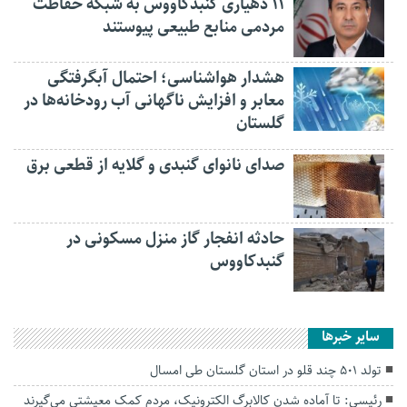
۱۱ دهیاری گنبدکاووس به شبکه حفاظت
مردمی منابع طبیعی پیوستند
هشدار هواشناسی؛ احتمال آبگرفتگی
معابر و افزایش ناگهانی آب رودخانه‌ها در
گلستان
صدای نانوای گنبدی و گلایه از قطعی برق
حادثه انفجار گاز منزل مسکونی در
گنبدکاووس
سایر خبرها
تولد 501 چند قلو در استان گلستان طی امسال
رئیسی: تا آماده شدن کالابرگ الکترونیک، مردم کمک معیشتی می‌گیرند