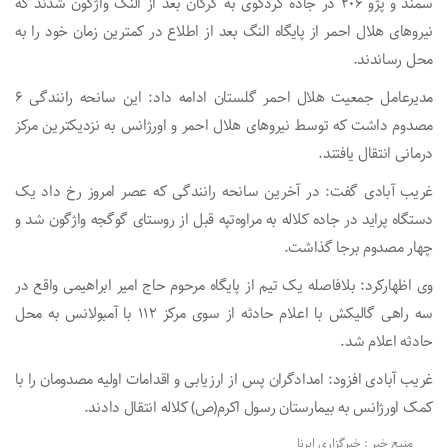
سمند و پژو ۲۰۶ در جاده کردکوی به گرگان بعد از النگ واژگون شدند که
نیروهای هلال احمر از پایگاه النگ بعد از اطلاع در کمترین زمان خود را به
محل رساندند.
مدیرعامل جمعیت هلال احمر گلستان ادامه داد: این سانحه رانندگی ۶
مصدوم داشت که توسط نیروهای هلال احمر و اورژانس به نزدیکترین مرکز
درمانی انتقال یافتند.
غریب آبادی گفت: در آخرین سانحه رانندگی که عصر امروز رخ داد یک
دستگاه پراید در جاده کلاله به مراوه‌تپه قبل از روستای گوگجه واژگون شد و
چهار مصدوم برجا گذاشت.
وی اظهارکرد: بلافاصله یک تیم از پایگاه مرحوم حاج امیر ابراهیمی واقع در
سه راهی گالیکش با اعلام حادثه از سوی مرکز ۱۱۲‌ با آمبولانس به محل
حادثه اعلام شد.
غریب آبادی افزود: امدادگران پس از ارزیابی و اقدامات اولیه مصدومان را با
کمک اورژانس به بیمارستان رسول اکرم(ص) کلاله انتقال دادند.
منبع خبر : خبرگزاری ایرنا