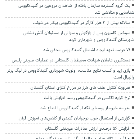
یک گروه گسترده سازمان یافته از شاهدان دروغین در گنبدکاووس
شناسایی و متلاشی شد
سالانه بیش از ۳ هزار کارگر در گنبدکاووس بیکار می‌شوند.
سوختن کامیون پس از واژگونی و سوالی از مسئولان آتش نشانی
شهرستان گنبدکاووس و شهرداری کرند
۷۱ درصد تعهد ایجاد اشتغال گنبدکاووس محقق شد
دستگیری عاملان شهادت محیط‌بان گلستانی در عملیات ضربتی پلیس
بازی زیبا و کسب نتایج مناسب، اولویت شهرداری گنبدکاووس در لیگ برتر
والیبال است
ضرورت کنترل علف های هرز در مزارع کلزای استان گلستان
نرخ کرایه تاکسی در گنبدکاووس رسما افزایش یافت
مدرسه خیرساز روستای تکه لر گنبدکاووس افتتاح شد
گزارشی از استقبال خوب نوجوانان گنبدی از کلاس‌های آموزش قرآن
افزایش ۵۶ درصدی ارزش صادرات غیرنفتی گلستان
چراغ سبز تالاب‌های بین‌المللی گلستان به پرندگان مهاجر