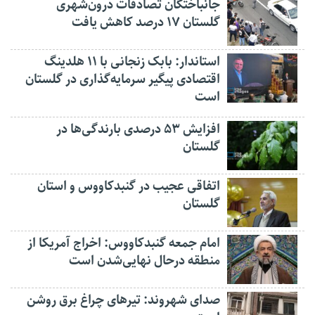
جانباختگان تصادفات درون‌شهری
گلستان ۱۷ درصد کاهش یافت
استاندار: بابک زنجانی با ۱۱ هلدینگ
اقتصادی پیگیر سرمایه‌گذاری در گلستان
است
افزایش ۵۳ درصدی بارندگی‌ها در
گلستان
اتفاقی عجیب در‌ گنبدکاووس و استان
گلستان
امام جمعه گنبدکاووس: اخراج آمریکا از
منطقه درحال نهایی‌شدن است
صدای شهروند: تیرهای چراغ برق روشن