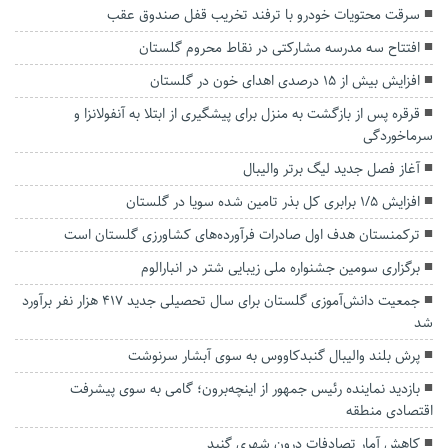
سرقت محتویات خودرو با ترفند تخریب قفل صندوق عقب
افتتاح سه مدرسه مشارکتی در نقاط محروم گلستان
افزایش بیش از ۱۵ درصدی اهدای خون در گلستان
قرقره پس از بازگشت به منزل برای پیشگیری از ابتلا به آنفولانزا و
سرماخوردگی
آغاز فصل جدید لیگ برتر والیبال
افزایش ۱/۵ برابری کل بذر تامین شده سویا در گلستان
ترکمنستان هدف اول صادرات فرآورده‌های کشاورزی گلستان است
برگزاری سومین جشنواره ملی زیبایی شتر در انبارالوم
جمعیت دانش‌آموزی گلستان برای سال تحصیلی جدید ۴۱۷ هزار نفر برآورد
شد
پرش بلند والیبال گنبدکاووس به سوی آبشار سرنوشت
بازدید نماینده رئیس جمهور از اینچه‌برون؛ گامی به سوی پیشرفت
اقتصادی منطقه
کاهش آمار تصادفات درون شهری گنبد