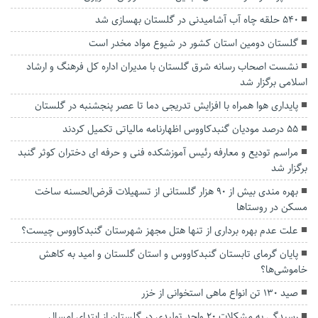
۵۴۰ حلقه چاه آب آشامیدنی در گلستان بهسازی شد
گلستان دومین استان کشور در شیوع مواد مخدر است
نشست اصحاب رسانه شرق گلستان با مدیران اداره کل فرهنگ و ارشاد
اسلامی برگزار شد
پایداری هوا همراه با افزایش تدریجی دما تا عصر پنجشنبه در گلستان
۵۵ درصد مودیان گنبدکاووس اظهارنامه مالیاتی تکمیل کردند
مراسم تودیع و معارفه رئیس آموزشکده فنی و حرفه ای دختران کوثر گنبد
برگزار شد
بهره مندی بیش از ۹۰ هزار گلستانی از تسهیلات قرض‌الحسنه ساخت
مسکن در روستا‌ها
علت عدم بهره برداری از تنها هتل مجهز شهرستان گنبدکاووس چیست؟
پایان گرمای تابستان گنبدکاووس و استان گلستان و امید به کاهش
خاموشی‌ها؟
صید ۱۳۰ تن انواع ماهی استخوانی از خزر
رسیدگی به مشکلات ۲۰ واحد تولیدی در گلستان از ابتدای امسال