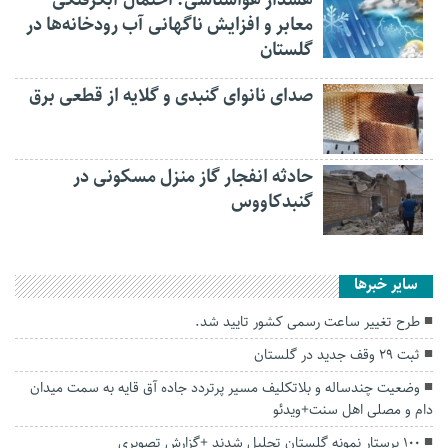
هشدار هواشناسی؛ احتمال آبگرفتگی
معابر و افزایش ناگهانی آب رودخانه‌ها در
گلستان
صدای نانوای گنبدی و گلایه از قطعی برق
حادثه انفجار گاز منزل مسکونی در
گنبدکاووس
سایر خبرها
طرح تغییر ساعت رسمی کشور تایید شد.
ثبت ۲۹ وقف جدید در گلستان
وضعیت چندساله و بلاتکلیف مسیر پرتردد جاده آق قایه به سمت میدان
دام و مصلی اهل سنت+ویدئو
۱۰۰ پرستار نمونه گلستان تجلیل شدند +گزارش تصویری