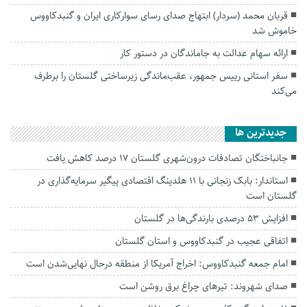
قربان محمد (سردار) ابتهاج صدای رسای سوارکاری ایران و گنبدکاووس
خاموش شد
ارائه سهام عدالت به جاماندگان در دستور کار
سفر استانی رییس جمهور، عقب‌ماندگی زیرساختی گلستان را برطرف
می‌کند
جديدترين ها
جانباختگان تصادفات درون‌شهری گلستان ۱۷ درصد کاهش یافت
استاندار: بابک زنجانی با ۱۱ هلدینگ اقتصادی پیگیر سرمایه‌گذاری در
گلستان است
افزایش ۵۳ درصدی بارندگی‌ها در گلستان
اتفاقی عجیب در‌ گنبدکاووس و استان گلستان
امام جمعه گنبدکاووس: اخراج آمریکا از منطقه درحال نهایی‌شدن است
صدای شهروند: تیرهای چراغ برق روشن است