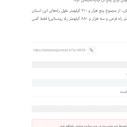
لی برای رفع آن چاره‌اندیشی کرد.
مطابق داده‌های اداره کل راهداری و حمل و نقل جاده‌ای گلستان، از مجموع پنج هزار و ۲۱۰ کیلومتر طول راه‌های این استان
شامل ( ۲۴۴ کیلومتر بزرگراه، ۷۴۲ کیلومتر راه اصلی، ۳۴۴ کیلومتر راه فرعی و سه هزار و ۸۸۰ کیلومتر راه روستایی) فقط کمی
https://akhbaregonbad.ir/?p=8656
 است
 توسط تیم مدیریت در وب سایت منتشر خواهد شد.