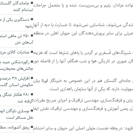
اده عزادار، یتیم و بی‌سرپرست شده و یا متحمل جراحات
ثبت‌نام کنند
دستگیری یکی از م
ندگی می‌شوند، شناسایی نمی‌شوند تا خسارت یا دیه از آنها
رشوه
برتی برای سایر پرورش‌دهندگان این حیوان اهلی در منطقه
۲۵۰ تن ماهی اس
آب‌های خزر
صادرات کالای مرزنشین
برنگ‌های فُسفری بر گردن یا پاهای شترها است که هزینه
ن عبوری در تاریکی هوا و شب هنگام، آنها را از فاصله دور
رکوردشکنی صید ما
چالش‌های محیط‌زیس
افزایش ۳۸
ل جاده‌ای گلستان هم در این خصوص به خبرنگار
ایرنا
بیان
حکومتی استان گلست
۲۸۰ هکتار جنگل
وزش و فرهنگ‌سازی، مهندسی ترافیک و اجرای صریح مقررات
گرفته شد
ن است که سازمان راهداری می‌تواند در ۲ بخش آن یعنی آموزش و فرهنگ‌سازی و مهندسی ترافیک نقش ایفا
نوسازی ناوگان اتو
نقل مسافر است
رونق آشوراده، مطال
افزود: در وهله نخست متولی اصلی این حیوان و سایر احشام