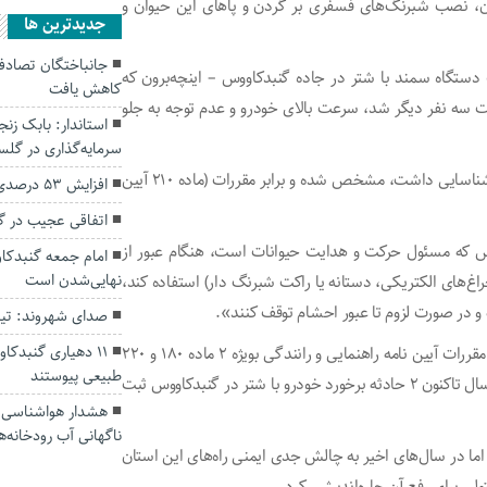
ن، نصب شبرنگ‌های فسفری بر گردن و پاهای این حیوان و
جديدترين ها
ستگاه سمند با شتر در جاده گنبدکاووس – اینچه‌برون که
کاهش یافت
سه نفر دیگر شد، سرعت بالای خودرو و عدم توجه به جلو
سرمایه‌گذاری در گل
وی اضافه کرد: در این حادثه صاحب شتر سرگردان هم که کد شناسایی داشت، مشخص شده و برابر مقررات (ماده ۲۱۰ آیین
افزایش ۵۳ درصدی بارندگی‌ها در گلستان
اتفاقی عجیب در‌ 
کس که مسئول حرکت و هدایت حیوانات است، هنگام عبور از
امام جمعه گنبدکاو
نهایی‌شدن است
اغ‌های الکتریکی، دستانه یا راکت شبرنگ ‌دار) استفاده کند،
و در صورت لزوم تا عبور احشام توقف کنند».
صدای شهروند: تی
۱۱ دهیاری گنبدک
رییس پلیس راه گنبدکاووس – مراوه‌تپه با تاکید بر رعایت کامل مقررات آیین نامه راهنمایی و رانندگی بویژه ۲ ماده ۱۸۰ و ۲۲۰
طبیعی پیوستند
آن توسط رانندگان و صاحبان احشام، تصریح کرد: از ابتدای امسال تاکنون ۲ حادثه برخورد خودرو با شتر در گنبدکاووس ثبت
هشدار هواشناسی؛ ا
ناگهانی آب رودخانه‌ه
ا در سال‌های اخیر به چالش جدی ایمنی راه‌های این استان