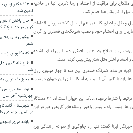
مالکان برای مراقبت از احشام و رها نکردن آنها در حاشیه
۱۹۳ هکتار زمی
تامین شد
قبل از تاریکی هوا اقدام کند.
جان باخ
 حمل و نقل جاده‌ای گلستان هم از سال گذشته برخی اقدامات
کربن در چهارباغ گرگ
 ساربان برای احشام خود و نصب شبرنگ‌های فسفری بر گردن
پیگیری برای رفع بو
شهر
بخشی و اصلاح رفتارهای ترافیکی اعتباراتی را برای اشاعه
گنبدکاووس از مسیر
ن و احشام اهلی مثل شتر پیش‌بینی کرده است.
طرح تله کابین عل
شد
: تهیه هر عدد شبرنگ فسفری بین سه تا چهار میلیون ریال
ترها باید با تامین آن نسبت به آشکارسازی این حیوان در شب
مجوز ۱۰ نانوایی متخلف در استان گلستان باطل شد
توصیه‌های پلیس گل
چهارشنبه آخر سال
تفتیک اضافه کرد: اگرچه مسوول اصلی کاهش سوانح رانندگی مرتبط با شترها برعهده مالک این حیوان است اما ۳۲ دستگاه
ری‌ها، پلیس راه و پلیس راهور، رسانه‌های گروهی هم در این
در تامین اجتماعی دار
پایانه مرزی اینچه
برنگار ایرنا گفت: تنها راه جلوگیری از سوانح رانندگی بین