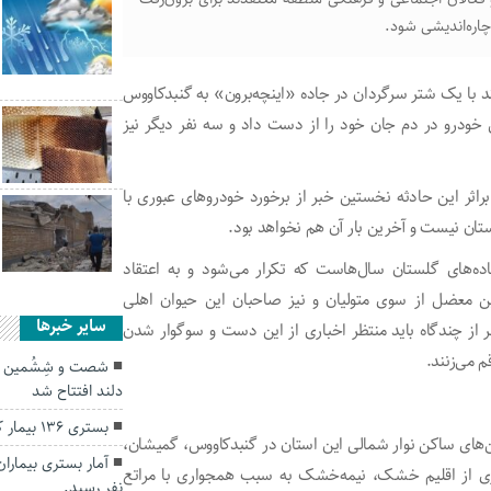
چاره‌اندیشی شود.
 با یک شتر سرگردان در جاده «اینچه‌برون» به گنبدکاووس
 خودرو در دم جان خود را از دست داد و سه نفر دیگر نیز
ثر این حادثه نخستین خبر از برخورد خودروهای عبوری با
ان نیست و آخرین بار آن هم نخواهد بود.
ده‌های گلستان سال‌هاست که تکرار می‌شود و به اعتقاد
ین معضل از سوی متولیان و نیز صاحبان این حیوان اهلی
سایر خبرها
 از چندگاه باید منتظر اخباری از این دست و سوگوار شدن
 می‌زنند.
شصت و شِشُمین پا
دلند افتتاح شد
بستری ۱۳۶ بیمار کرونایی در مراکز درمانی گلستان
ای ساکن نوار شمالی این استان در گنبدکاووس، گمیشان،
ورداری از اقلیم خشک، نیمه‌خشک به سبب همجواری با مراتع
نفر رسید.