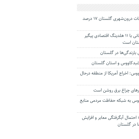
جانباختگان تصادفات درون‌شهری گلستان ۱۷ درصد
استاندار: بابک زنجانی با ۱۱ هلدینگ اقتصادی پیگیر
ستان است
گنبدکاووس و استان گلستان
وس: اخراج آمریکا از منطقه درحال
رهای چراغ برق روشن است
اووس به شبکه حفاظت مردمی منابع
حتمال آبگرفتگی معابر و افزایش
ا در گلستان