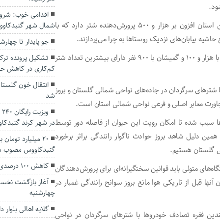
ود.
اقدامی خوب: شرو
مطابق داده‌های مدیران حوزه دام جهادکشاورزی گلستان، این استان افزون بر هزار و ۵۰۰ پرورش‌دهنده شتر دارد که با
شمال شهر گنبدکاو
جو پایدار تا چهار
گنبدکاووس با سه هزار و ۱۰۰ نفر، آق‌قلا با هزار و ۳۰۰، مراوه‌تپه با هزار و ۱۰۰ و گمیشان با ۹۰۰ نفر دارای بیشترین تعداد شتر
کم‌کاری در کاهش حو
انتقال خون گلستا
ا شترهای سرگردان در جاده‌های نواحی شمالی گلستان و بروز
شد
مجاورت معابر اصلی و فرعی نواحی شمالی استان است.
و
ا سبب شده تا امکان رویت این حیوان از فاصله دور توسط
در شهر کرند گنبدکا
مین دلیل شاهد بروز حوادث ناگوار رانندگی براثر برخورد
۲۰ میلیارد توما
گنبدکاووس مصوب ش
لی گلستان هستیم.
کاهش ۱۰۰ درصدی مصرف گوشت در یک‌سال اخیر
‌های متولی باید قوانین سختگیرانه‌ای برای پرورش‌دهندگان
آغاز بازگشت نخست
آنها قبل از تاریکی هوا مانع بروز سوانح رانندگی غمبار در
چهارشنبه
گلایه اهالی بلوار 
ن فقره تصادف خودروها با شترهای سرگردان در نواحی