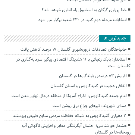
سوز سرما دست‌بردار گلستان نیست
خط پروازی گرگان به استانبول راه اندازی خواهد شد؟
انتخابات مرحله دوم گنبد در ۲۳۰ شعبه برگزار می شود
جديدترين ها
جانباختگان تصادفات درون‌شهری گلستان ۱۷ درصد کاهش یافت
استاندار: بابک زنجانی با ۱۱ هلدینگ اقتصادی پیگیر سرمایه‌گذاری در
گلستان است
افزایش ۵۳ درصدی بارندگی‌ها در گلستان
اتفاقی عجیب در‌ گنبدکاووس و استان گلستان
امام جمعه گنبدکاووس: اخراج آمریکا از منطقه درحال نهایی‌شدن است
صدای شهروند: تیرهای چراغ برق روشن است
۱۱ دهیاری گنبدکاووس به شبکه حفاظت مردمی منابع طبیعی پیوستند
هشدار هواشناسی؛ احتمال آبگرفتگی معابر و افزایش ناگهانی آب
رودخانه‌ها در گلستان