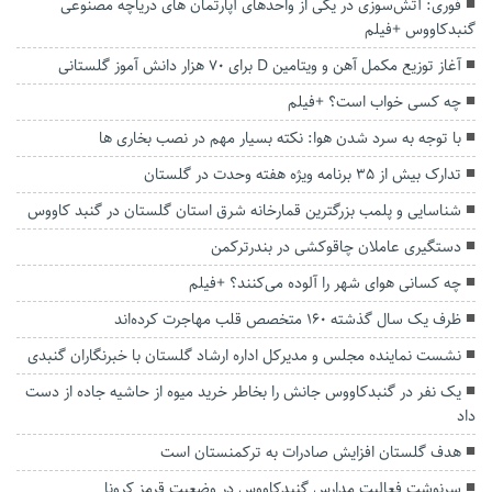
فوری: آتش‌سوزی در یکی از واحدهای آپارتمان های دریاچه مصنوعی
گنبدکاووس +فیلم
آغاز توزیع مکمل آهن و ویتامین D برای ۷۰ هزار دانش آموز گلستانی
چه کسی‌ خواب‌ است؟ +فیلم
با توجه به سرد شدن هوا: نکته بسیار مهم در نصب بخاری ها
تدارک بیش از ۳۵ برنامه ویژه هفته وحدت در گلستان
شناسایی و پلمب بزرگترین قمارخانه شرق استان گلستان در گنبد کاووس
دستگیری عاملان چاقوکشی در بندرترکمن
چه کسانی هوای شهر را آلوده ‌می‌کنند؟ +فیلم
ظرف یک‌ سال گذشته ۱۶۰ متخصص قلب مهاجرت کرده‌اند
نشست نماینده مجلس و مدیرکل اداره ارشاد گلستان با خبرنگاران گنبدی
یک نفر در گنبدکاووس جانش را بخاطر خرید میوه از حاشیه جاده از دست
داد
هدف گلستان افزایش صادرات به ترکمنستان است
سرنوشت فعالیت مدارس گنبدکاووس در وضعیت قرمز کرونا