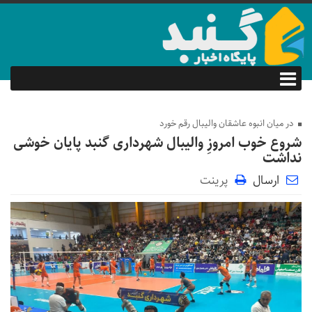
در میان انبوه عاشقان والیبال رقم خورد
شروع خوب امروزِ والیبال شهرداری گنبد پایان خوشی
نداشت
ارسال
پرینت