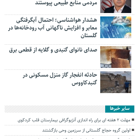
مردمی منابع طبیعی پیوستند
هشدار هواشناسی؛ احتمال آبگرفتگی
معابر و افزایش ناگهانی آب رودخانه‌ها در
گلستان
صدای نانوای گنبدی و گلایه از قطعی برق
حادثه انفجار گاز منزل مسکونی در
گنبدکاووس
سایر خبرها
مهلت 2 هفته ای برای راه اندازی آنژیوگرافی بیمارستان قلب کردکوی
اولین گروه حجاج گلستانی از سرزمین وحی بازگشتند