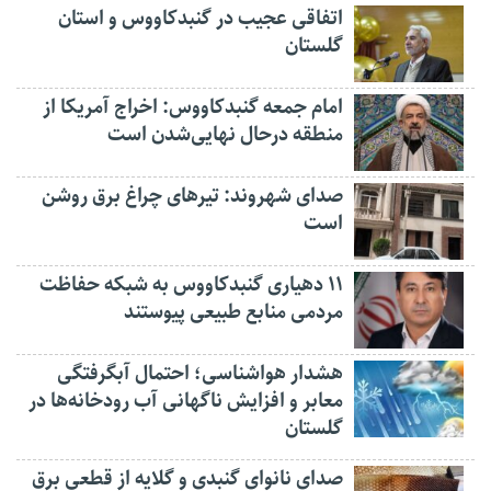
اتفاقی عجیب در‌ گنبدکاووس و استان
گلستان
امام جمعه گنبدکاووس: اخراج آمریکا از
منطقه درحال نهایی‌شدن است
صدای شهروند: تیرهای چراغ برق روشن
است
۱۱ دهیاری گنبدکاووس به شبکه حفاظت
مردمی منابع طبیعی پیوستند
هشدار هواشناسی؛ احتمال آبگرفتگی
معابر و افزایش ناگهانی آب رودخانه‌ها در
گلستان
صدای نانوای گنبدی و گلایه از قطعی برق