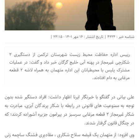
شناسه خبر : 4224 | تاریخ انتشار : 16 مهر 1401 - 23:15 |
رییس اداره حفاظت محیط زیست شهرستان ترکمن از دستگیری ۲
شکارچی غیرمجاز در پهنه آبی خلیج گرگان خبر داد و گفت: در عملیات
مشترک پلیس با محیطبانان این اداره متهمان به همراه لاشه ۲ قطعه
مرغابی به دام افتادند.
علی بیانی در گفتگو با خبرنگار ایرنا اظهار داشت: افراد دستگیر شده بدون
توجه به ممنوعیت های قانونی در رابطه با شکار پرندگان آبزی، مبادرت به
شکار غیرمجاز ۲ قطعه مرغابی سرسبز در پیرامون جزیره آشوراده کردند؛ که
در چنگال قانون گرفتار شدند.
وی افزود: از متهمان یک قبضه سلاح شکاری ، مقادیری فشنگ ساچمه زنی