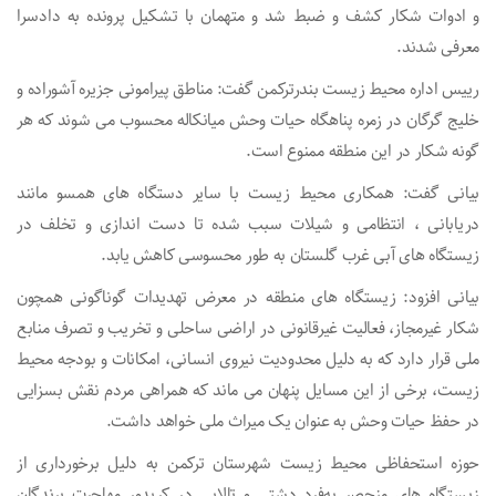
و ادوات شکار کشف و ضبط شد و متهمان با تشکیل پرونده به دادسرا
معرفی شدند.
رییس اداره محیط زیست بندرترکمن گفت: مناطق پیرامونی جزیره آشوراده و
خلیج گرگان در زمره پناهگاه حیات وحش میانکاله محسوب می شوند که هر
گونه شکار در این منطقه ممنوع است.
بیانی گفت: همکاری محیط زیست با سایر دستگاه های همسو مانند
دریابانی ، انتظامی و شیلات سبب شده تا دست اندازی و تخلف در
زیستگاه های آبی غرب گلستان به طور محسوسی کاهش یابد.
بیانی افزود: زیستگاه های منطقه در معرض تهدیدات گوناگونی همچون
شکار غیرمجاز، فعالیت غیرقانونی در اراضی ساحلی و تخریب و تصرف منابع
ملی قرار دارد که به دلیل محدودیت نیروی انسانی، امکانات و بودجه محیط
زیست، برخی از این مسایل پنهان می ماند که همراهی مردم نقش بسزایی
در حفظ حیات وحش به عنوان یک میراث ملی خواهد داشت.
حوزه استحفاظی محیط زیست شهرستان ترکمن به دلیل برخورداری از
زیستگاه های منحصر به‌فرد دشتی و تالابی در کریدور مهاجرت پرندگان