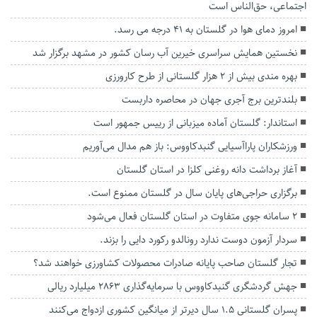
اجتماعی، حق‌الناس است
امروز دمای هوا در گلستان به 41 درجه می رسد.
نخستین همایش سراسری خیرین آب رسان کشور در مشهد برگزار شد
بهره مندی بیش از ۲ هزار گلستانی از طرح کارورزی
بلندترین برج آجری جهان در محاصره داربست
استاندار: گلستان آماده میزبانی از رییس جمهور است
ورزشکاران پاراآسیایی گنبدکاووس: باز هم مدال می‌آوریم
آغاز برداشت دانه روغنی کلزا در استان گلستان
برگزاری حراجی‌های پایان سال در گلستان ممنوع است.
2 سامانه جوی متفاوت در استان گلستان فعال می‌شود
سردار آزمون دوست ندارد رونالدو رکورد دایی را بزند.
تجار گلستان صاحب پایانه صادرات محصولات کشاورزی خواهند شد؟
جهش گردشگری گنبدکاووس با سرمایه‌گذاری ۲۸۶۳ میلیارد ریالی
پسران گلستانی ۱.۵ سال دیرتر از میانگین کشوری ازدواج می‌کنند