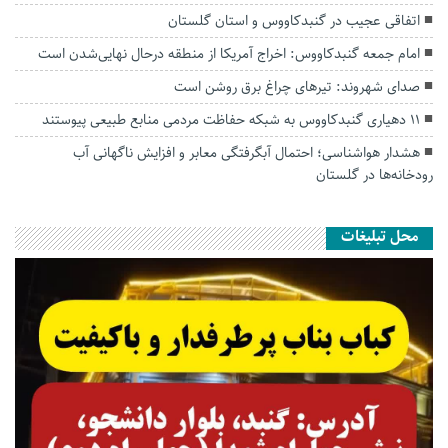
اتفاقی عجیب در‌ گنبدکاووس و استان گلستان
امام جمعه گنبدکاووس: اخراج آمریکا از منطقه درحال نهایی‌شدن است
صدای شهروند: تیرهای چراغ برق روشن است
۱۱ دهیاری گنبدکاووس به شبکه حفاظت مردمی منابع طبیعی پیوستند
هشدار هواشناسی؛ احتمال آبگرفتگی معابر و افزایش ناگهانی آب
رودخانه‌ها در گلستان
محل تبلیغات