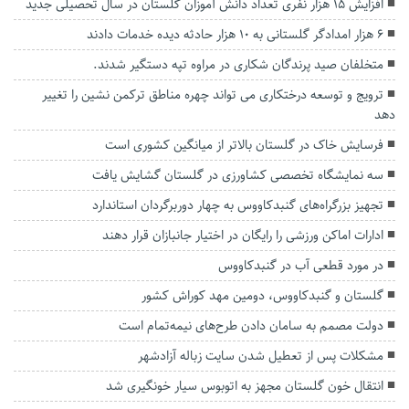
افزایش ۱۵ هزار نفری تعداد دانش آموزان گلستان در سال تحصیلی جدید
۶ هزار امدادگر گلستانی به ۱۰ هزار حادثه دیده خدمات دادند
متخلفان صید پرندگان شکاری در مراوه تپه دستگیر شدند.
ترویج و توسعه درختکاری می تواند چهره مناطق ترکمن نشین را تغییر
دهد
فرسایش خاک در گلستان بالاتر از میانگین کشوری است
سه نمایشگاه تخصصی کشاورزی در گلستان گشایش یافت
تجهیز بزرگراه‌های گنبدکاووس به چهار دوربرگردان‌ استاندارد
ادارات اماکن ورزشی را رایگان در اختیار جانبازان قرار دهند
در مورد قطعی آب در گنبدکاووس
گلستان و گنبدکاووس، دومین مهد کوراش کشور
دولت مصمم به سامان دادن طرح‌های نیمه‌تمام است
مشکلات پس از تعطیل شدن سایت زباله آزادشهر
انتقال خون گلستان مجهز به اتوبوس سیار خونگیری شد