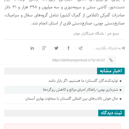
دست‌دوز، کاشی سنتی و سرمه‌دوزی و سه میلیون و ۳۹۸ هزار و ۳۱ دلار
صادرات گمرکی (اعلامی از گمرک کشور) شامل گروه‌های سفال و سرامیک،
صنایع‌دستی چوبی، صنایع‌دستی فلزی از استان انجام شد.
منبع خبر : باشگاه خبرنگاران جوان
به اشتراک بگذارید :
https://akhbaregonbad.ir/?p=8142
اخبار مشابه
تولیدکنندگان گلستان: ما هستیم، اگر بازار باشد
شترداری بومی؛ راهکار احیای مراتع و کاهش ریزگردها
حال خوش تالاب‌های بین المللی گلستان با سخاوت بهاری آسمان
ثبت دیدگاه