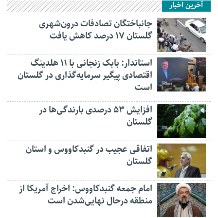
آخرین اخبار
جانباختگان تصادفات درون‌شهری
گلستان ۱۷ درصد کاهش یافت
استاندار: بابک زنجانی با ۱۱ هلدینگ
اقتصادی پیگیر سرمایه‌گذاری در گلستان
است
افزایش ۵۳ درصدی بارندگی‌ها در
گلستان
اتفاقی عجیب در‌ گنبدکاووس و استان
گلستان
امام جمعه گنبدکاووس: اخراج آمریکا از
منطقه درحال نهایی‌شدن است