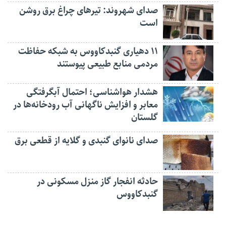
صدای شهروند: تیرهای چراغ برق روشن
است
۱۱ دهیاری گنبدکاووس به شبکه حفاظت
مردمی منابع طبیعی پیوستند
هشدار هواشناسی؛ احتمال آبگرفتگی
معابر و افزایش ناگهانی آب رودخانه‌ها در
گلستان
صدای نانوای گنبدی و گلایه از قطعی برق
حادثه انفجار گاز منزل مسکونی در
گنبدکاووس