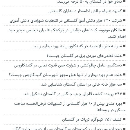
دمای هوا در گلستان به ۵۰ درجه می‌رسد.
کمبود علوفه چالش ادامه‌دار دامداران گلستانی
شرکت ۳۴۰ هزار دانش آموز گلستانی در انتخابات شورا‌های دانش آموزی
مالکان موتورسیکلت های توقیفی در پارکینگ ها برای ترخیص موتور خود
اقدام کنند.
مدرسه خیّرساز جدید در گنبدکاووس به بهره برداری رسید.
علت قطعی‌های موردی برق در گلستان چیست؟
دستگیری عامل چاقوکشی و شرارت حین قدرت نمایی در گنبدکاووس
علت عدم بهره برداری از تنها هتل مجهز شهرستان گنبدکاووس چیست؟
سه هزار خانه خالی در استان گلستان شناسایی شد
۳۴۴ پرونده کشف قاچاق چوب جنگلی در گلستان تشکیل شد
بهره مندی بیش از ۹۰ هزار گلستانی از تسهیلات قرض‌الحسنه ساخت
مسکن در روستا‌ها
کشف ۳۵۲ کیلوگرم تریاک در گلستان
تردد اتوبوس دریایی ترکمنستان به گلستان پس از لایروبی خلیج گرگان