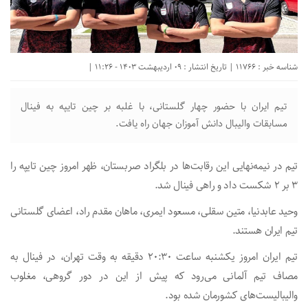
شناسه خبر : 11766 | تاریخ انتشار : 09 اردیبهشت 1403 - 11:26 |
تیم ایران با حضور چهار گلستانی، با غلبه بر چین تایپه به فینال
مسابقات والیبال دانش آموزان جهان راه یافت.
تیم در نیمه‌نهایی این رقابت‌ها در بلگراد صربستان، ظهر امروز چین تایپه را
۳ بر ۲ شکست داد و راهی فینال شد.
وحید عابدنیا، متین سقلی، مسعود ایمری، ماهان مقدم راد، اعضای گلستانی
تیم ایران هستند.
تیم ایران امروز یکشنبه ساعت ۲۰:۳۰ دقیقه به وقت تهران، در فینال به
مصاف تیم آلمانی می‌رود که پیش از این در دور گروهی، مغلوب
والیبالیست‌های کشورمان شده بود.