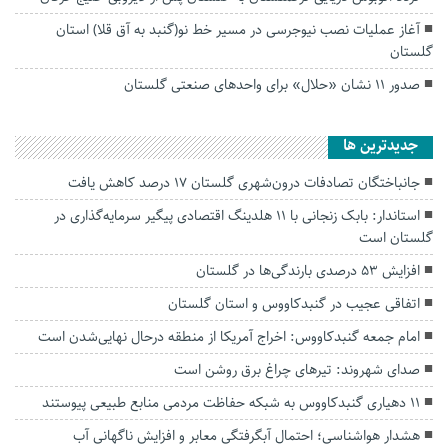
آغاز عملیات نصب نیوجرسی در مسیر خط نو(گنبد به آق قلا) استان
گلستان
صدور ۱۱ نشان «حلال» برای واحدهای صنعتی گلستان
جديدترين ها
جانباختگان تصادفات درون‌شهری گلستان ۱۷ درصد کاهش یافت
استاندار: بابک زنجانی با ۱۱ هلدینگ اقتصادی پیگیر سرمایه‌گذاری در
گلستان است
افزایش ۵۳ درصدی بارندگی‌ها در گلستان
اتفاقی عجیب در‌ گنبدکاووس و استان گلستان
امام جمعه گنبدکاووس: اخراج آمریکا از منطقه درحال نهایی‌شدن است
صدای شهروند: تیرهای چراغ برق روشن است
۱۱ دهیاری گنبدکاووس به شبکه حفاظت مردمی منابع طبیعی پیوستند
هشدار هواشناسی؛ احتمال آبگرفتگی معابر و افزایش ناگهانی آب