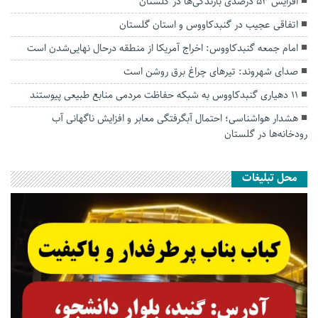
افزایش ۵۳ درصدی بارندگی‌ها در گلستان
اتفاقی عجیب در‌ گنبدکاووس و استان گلستان
امام جمعه گنبدکاووس: اخراج آمریکا از منطقه درحال نهایی‌شدن است
صدای شهروند: تیرهای چراغ برق روشن است
۱۱ دهیاری گنبدکاووس به شبکه حفاظت مردمی منابع طبیعی پیوستند
هشدار هواشناسی؛ احتمال آبگرفتگی معابر و افزایش ناگهانی آب
رودخانه‌ها در گلستان
محل تبلیغات