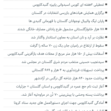
تعطیلی 2هفته ای کورس اسبدوانی پاییزه گنبدکاووس
برگزاری همایش هیات‌های بازرسی انتخابات در گلستان
پایان لیگ والیبال نوجوانان گلستان با قهرمانی گنبدی ها
۷۸ هزار خانوارگلستانی مشمول طرح پاداش مصارف خانگی شدند
نظارت بر آرد و نان استان به معاون استاندار واگذار شد
سقوط از ارتفاع در رامیان جان یک زن ۷۰ ساله را گرفت
آسفالت بیش از ۱۵۰ هزار متر مربع از محلات هدف بازآفرینی گنبدکاووس
سیدنجیب حسینی منتخب مردم شرق گلستان در مجلس شد
پرداخت تسهیلات فرزندآوری به ۴ هزار و ۶۸۹ گلستانی
‌برداشت حدود ۸۴۰ هزار شاخه گل نرگس در آزادشهر
آغاز ثبت نام حج عمره در گنبدکاووس و استان گلستان + جزئیات
برداشت پسته وحشی با پیش‌بینی ۷۰ تُن در مراوه‌تپه آغاز شد.
آمادگی گنبدکاووس جهت اجرای دستورالعمل های جدید ستاد کرونا