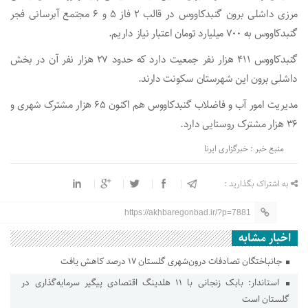
مرزی داشلی برون گنبدکاووس در قالب ۲ فاز ۵ و ۶ مجتمع آبرسانی فجر
گنبدکاووس به ۷۰۰ میلیارد تومان اعتبار نیاز داریم.
گنبدکاووس ۴۱۱ هزار نفر جمعیت دارد که حدود ۲۷ هزار نفر آن در بخش
داشلی برون این شهرستان سکونت دارند.
مدیریت امور آب و فاضلاب گنبدکاووس هم اکنون ۶۵ هزار مشترک شهری و
۳۶ هزار مشترک روستایی دارد.
منبع خبر : خبرگزاری ایرنا
به اشتراک بگذارید :
https://akhbaregonbad.ir/?p=7881
اخبار مشابه
جانباختگان تصادفات درون‌شهری گلستان ۱۷ درصد کاهش یافت
استاندار: بابک زنجانی با ۱۱ هلدینگ اقتصادی پیگیر سرمایه‌گذاری در
گلستان است