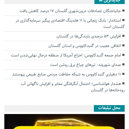
جديدترين ها
جانباختگان تصادفات درون‌شهری گلستان ۱۷ درصد کاهش یافت
استاندار: بابک زنجانی با ۱۱ هلدینگ اقتصادی پیگیر سرمایه‌گذاری در
گلستان است
افزایش ۵۳ درصدی بارندگی‌ها در گلستان
اتفاقی عجیب در‌ گنبدکاووس و استان گلستان
امام جمعه گنبدکاووس: اخراج آمریکا از منطقه درحال نهایی‌شدن است
صدای شهروند: تیرهای چراغ برق روشن است
۱۱ دهیاری گنبدکاووس به شبکه حفاظت مردمی منابع طبیعی پیوستند
هشدار هواشناسی؛ احتمال آبگرفتگی معابر و افزایش ناگهانی آب
رودخانه‌ها در گلستان
محل تبلیغات