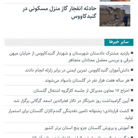
حادثه انفجار گاز منزل مسکونی در
گنبدکاووس
سایر خبرها
بازدید مشترک دادستان شهرستان و شهردار گنبدکاووس از خیابان میهن
شرقی و بررسی معضل معتادان متجاهر
دانش‌آموزان گنبدکاووس تمرین ایمنی در برابر زلزله انجام دادند
هر ساله هفت هزار نفر در گلستان باسواد می‌شوند
اخراج ۱۷ معاون مدیرکل از جلسه کارگروه اشتغال گلستان
آیین گرامیداشت روز خبرنگار در تالار فخرالدین اسعد گرگانی برگزار شد
کشت قراردادی؛ پشتوانه تامین نقدینگی گندم‌کاران گلستان برای استمرار
تولید
آموزش و پرورش گلستان جزو پنج استان برتر کشور
درگیری در ۲ روستای یلمه سالیان و اتحاد شهرستان آق قلا