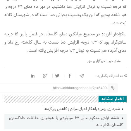
که درجه نسبت به نرمال افزایش دما داشتیم، در مهر ماه دمای ۴۴ درجه را
هم شاهد بودیم که این یک وضعیت بحرانی دما است که در شهرستان کلاله
ثبت شد.‌
نیکزادفر افزود: در مجموع میانگین دمای گلستان در فصل پاییز ۱۶ درجه
سانتیگراد بود که ۱.۳ درجه افزایش دما نسبت به سال گذشته رخ داد و
دمای آذرماه هم نسبت به نرمال ۱.۳ درجه افزایش یافته است.
منبع خبر : خبرگزاری مهر
به اشتراک بگذارید :
https://akhbaregonbad.ir/?p=5400
اخبار مشابه
شترداری بومی؛ راهکار احیای مراتع و کاهش ریزگردها
نقشه آزادی محکوم مالی ۶۷ میلیاردی با هوشیاری حفاظت دادگستری
گلستان ناکام ماند