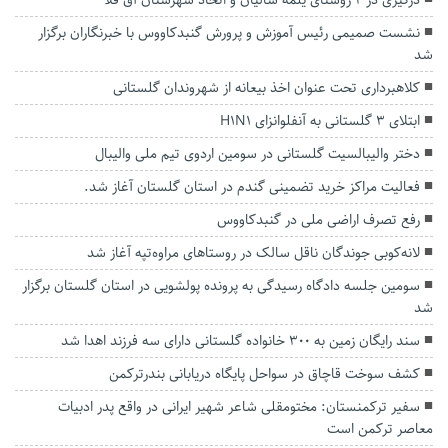
نشست صمیمی رئیس آموزش و پرورش گنبدکاووس با خبرنگاران برگزار
شد
کلاهبرداری تحت عنوان اخذ بیعانه از شهروندان گلستانی
ابتلای ۳ گلستانی به آنفلوانزای H1N1
دختر والیبالسیت گلستانی در سومین اردوی تیم ملی والیبال
فعالیت مراکز خرید تضمینی گندم در استان گلستان آغاز شد.
رفع تصرف اراضی ملی در گنبدكاووس
لانه‌کوبی جوندگان ناقل سالک در روستاهای مراوه‌تپه آغاز شد
سومین جلسه دادگاه رسیدگی به پرونده پولشویی در استان گلستان برگزار
شد
سند رایگان زمین به ۳۰۰ خانواده گلستانی دارای سه فرزند اهدا شد
کشف سوخت قاچاق در سواحل پایگاه دریابانی بندرترکمن
سفیر ترکمنستان: مختومقلی شاعر شهیر ایرانی در واقع پدر ادبیات
معاصر ترکمن است